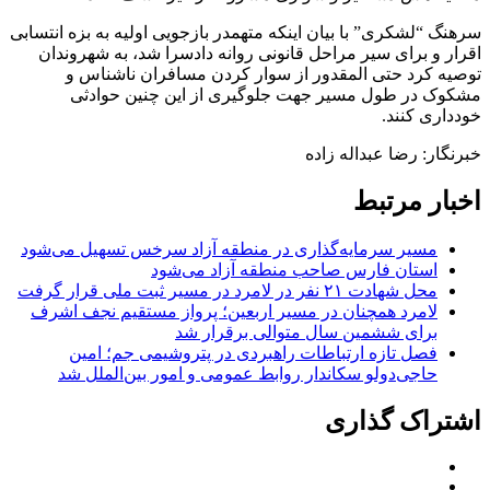
سرهنگ “لشکری” با بیان اینکه متهمدر بازجویی اولیه به بزه انتسابی
اقرار و برای سیر مراحل قانونی روانه دادسرا شد، به شهروندان
توصیه کرد حتی المقدور از سوار کردن مسافران ناشناس و
مشکوک در طول مسیر جهت جلوگیری از این چنین حوادثی
خودداری کنند.
خبرنگار: رضا عبداله زاده
اخبار مرتبط
مسیر سرمایه‌گذاری در منطقه آزاد سرخس تسهیل می‌شود
استان فارس صاحب منطقه آزاد می‌شود
محل شهادت ۲۱ نفر در لامرد در مسیر ثبت ملی قرار گرفت
لامرد همچنان در مسیر اربعین؛ پرواز مستقیم نجف اشرف
برای ششمین سال متوالی برقرار شد
فصل تازه ارتباطات راهبردی در پتروشیمی جم؛ امین
حاجی‌دولو سکاندار روابط عمومی و امور بین‌الملل شد
اشتراک گذاری