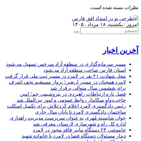
نظرات بسته شده است.
امروز : یکشنبه, ۱۸ مرداد , ۱۴۰۵
آخرین اخبار
مسیر سرمایه‌گذاری در منطقه آزاد سرخس تسهیل می‌شود
استان فارس صاحب منطقه آزاد می‌شود
محل شهادت ۲۱ نفر در لامرد در مسیر ثبت ملی قرار گرفت
لامرد همچنان در مسیر اربعین؛ پرواز مستقیم نجف اشرف
برای ششمین سال متوالی برقرار شد
فصل تازه ارتباطات راهبردی در پتروشیمی جم؛ امین
حاجی‌دولو سکاندار روابط عمومی و امور بین‌الملل شد
رئیس دادگستری لامرد اعلام کرد:تلاش برای تکمیل اسکلت
ساختمان دادگستری لامرد تا پایان سال جاری
جوان شایسته مُهری به عنوان سرپرست مدیریت راهداری
اداره کل راه و شهرسازی لارستان معرفی شد
خاموشی ۲۴ دستگاه ماینر فاقد مجوز در لامرد
دیدار مسئولان دستگاه قضا در لامرد با خانواده شهید