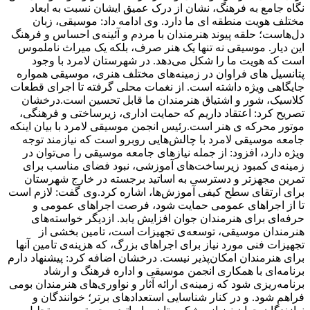
نگاه جامع به فرهنگ، نشان از درک عمیق ایشان نسبت به ابعاد
مختلف هویت منطقه ای ما دارد. وی ادامه داد: موسیقی، زبان
دل‌هاست؛ حلقه پیوند هنرمندان با مردم و آئینه‌ی احساس و فرهنگ
این دیار. موسیقی نه تنها یک هنر صرف، بلکه یک میراث ناملموس
است که هویت ما را شکل می‌دهد. در شهرستان لامرد با وجود
پتانسیل های فراوان در زمینه‌های مختلف هنری، موسیقی همواره
جایگاهی ویژه داشته است. از نغمات محلی گرفته تا اجرای قطعات
کلاسیک، شور و اشتیاق هنرمندان ما قابل تحسین است.درخشان
تصریح کرد: اعتقاد داریم که حمایت اداری، زیرساختی و فرهنگی،
موتور محرکه ی هنر است.رئیس انجمن موسیقی لامرد با بیان اینکه
جامعه موسیقی لامرد با چالش‌هایی روبرو است که نیازمند توجه
ویژه دارد، افزود: از جمله نیازهای جامعه موسیقی را می‌توان در
زمینه‌ی کمبود زیرساخت‌های آموزشی، نبود فضای مناسب برای
تمرین مجهزتر و دسترسی به اساتید برجسته در خارج شهرستان
برای ارتقای سطح کیفی آموزش‌ها، اشاره کرد.وی گفت: لازم است
تا از اجراهای عمومی حمایت شود، فرصت اجراهای عمومی و
حرفه‌ای برای هنرمندان جوان افزایش یابد. ازدیگر خواسته‌های
هنرمندان موسیقی، توسعه‌ی تجهیزات است، تامین بخشی از
تجهیزات فنی مورد نیاز برای اجراهای بزرگ، که هزینه‌ی تامین آنها
برای هنرمندان امکان‌پذیر نیست. درخشان اضافه کرد: پیشنهاد دارم
برنامه‌ای با همکاری انجمن موسیقی و اداره فرهنگ و ارشاد
برنامه‌ریزی شود که زمینه‌ی ارائه آثار و نواوری‌های هنرمندان بومی
فراهم شود. و در کنار شناسایی استعدادهای برتر؛ خوانندگان و