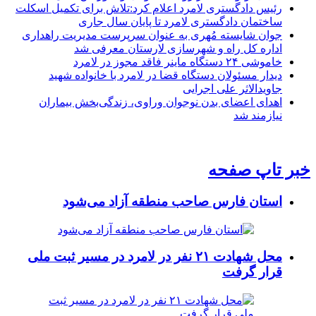
رئیس دادگستری لامرد اعلام کرد:تلاش برای تکمیل اسکلت
ساختمان دادگستری لامرد تا پایان سال جاری
جوان شایسته مُهری به عنوان سرپرست مدیریت راهداری
اداره کل راه و شهرسازی لارستان معرفی شد
خاموشی ۲۴ دستگاه ماینر فاقد مجوز در لامرد
دیدار مسئولان دستگاه قضا در لامرد با خانواده شهید
جاویدالاثر علی اجرایی
اهدای اعضای بدن نوجوان وراوی، زندگی‌بخش بیماران
نیازمند شد
خبر تاپ صفحه
استان فارس صاحب منطقه آزاد می‌شود
محل شهادت ۲۱ نفر در لامرد در مسیر ثبت ملی
قرار گرفت