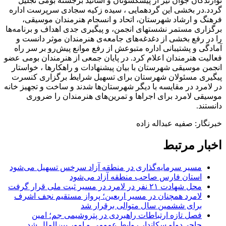
نوازندگان جوان نیز از پیشکسوتان و اساتید برجسته بومی تجلیل
گردد.در بخشی این گردهمایی ، سیده زکیه سجادی سرپرست اداره
فرهنگ و ارشاد شهرستان، اتحاد و انسجام هنرمندان موسیقی،
برگزاری مستمر نشستهای انجمن، و پیگیری جدی اهداف و برنامه‌ها
را در رفع بخشی از دغدغه‌های جامعه‌ی هنرمندان موثر دانست و
آمادگی و پشتیبانی اداره متبوعش از رفع موانع پیش‌رو بر سر راه
فعالیت هنرمندان اعلام کرد. در پایان جمعی از هنرمندان بومی عضو
انجمن موسیقی شهرستان با بیان پیشنهادات و راهکارها ، خواستار
پیگیری مسئولان شهرستان برای تسهیل شرایط برگزاری کنسرت
در لامرد در مقایسه با دیگر شهرستان‌ها شدند و ساخت و تجهیز خانه
موسیقی لامرد برای اجراها و تمرین‌های هنرمندان را ضروری
دانستند.
خبرنگار: صفیه عبداله زاده
اخبار مرتبط
مسیر سرمایه‌گذاری در منطقه آزاد سرخس تسهیل می‌شود
استان فارس صاحب منطقه آزاد می‌شود
محل شهادت ۲۱ نفر در لامرد در مسیر ثبت ملی قرار گرفت
لامرد همچنان در مسیر اربعین؛ پرواز مستقیم نجف اشرف
برای ششمین سال متوالی برقرار شد
فصل تازه ارتباطات راهبردی در پتروشیمی جم؛ امین
حاجی‌دولو سکاندار روابط عمومی و امور بین‌الملل شد