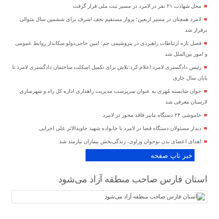
محل شهادت ۲۱ نفر در لامرد در مسیر ثبت ملی قرار گرفت
لامرد همچنان در مسیر اربعین؛ پرواز مستقیم نجف اشرف برای ششمین سال متوالی
برقرار شد
فصل تازه ارتباطات راهبردی در پتروشیمی جم؛ امین حاجی‌دولو سکاندار روابط عمومی
و امور بین‌الملل شد
رئیس دادگستری لامرد اعلام کرد:تلاش برای تکمیل اسکلت ساختمان دادگستری لامرد تا
پایان سال جاری
جوان شایسته مُهری به عنوان سرپرست مدیریت راهداری اداره کل راه و شهرسازی
لارستان معرفی شد
خاموشی ۲۴ دستگاه ماینر فاقد مجوز در لامرد
دیدار مسئولان دستگاه قضا در لامرد با خانواده شهید جاویدالاثر علی اجرایی
اهدای اعضای بدن نوجوان وراوی، زندگی‌بخش بیماران نیازمند شد
خبر تاپ صفحه
استان فارس صاحب منطقه آزاد می‌شود