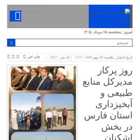
امروز : پنجشنبه, ۱۵ مرداد , ۱۴۰۵
چاپ خبر
تاریخ انتشار : یکشنبه 20 مهر 1404 - 7:17
کد خبر : 5127
روز پرکار
مدیرکل منابع
طبیعی و
آبخیزداری
استان فارس
در بخش
اشکنان