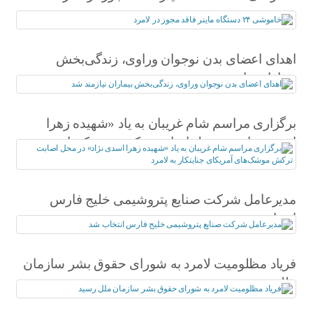
اهدای اعضای بدن نوجوان وراوی، زندگی‌بخش
بیماران نیازمند شد
برگزاری مراسم شام غریبان به یاد «شهیده زهرا
اسدی نژاد» در محل اصابت ترکش موشک‌های
آمریکای جنایتکار به لامرد
مدیرعامل شرکت صنایع پتروشیمی خلیج فارس
انتخاب شد
فریاد مظلومیت لامرد به شورای حقوق بشر سازمان
ملل رسید