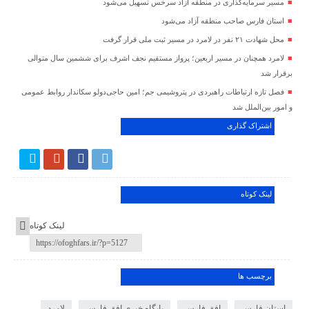
مسیر سرمایه‌گذاری در منطقه آزاد سرخس تسهیل می‌شود
استان فارس صاحب منطقه آزاد می‌شود
محل شهادت ۲۱ نفر در لامرد در مسیر ثبت ملی قرار گرفت
لامرد همچنان در مسیر اربعین؛ پرواز مستقیم نجف اشرف برای ششمین سال متوالی
برقرار شد
فصل تازه ارتباطات راهبردی در پتروشیمی جم؛ امین حاجی‌دولو سکاندار روابط عمومی
و امور بین‌الملل شد
اشتراک گذاری
لینک کوتاه
لینک کوتاه
برچسب ها
استان فارس
،
افق فارس
،
پایگاه خبری افق فارس
،
لامرد