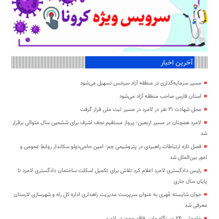
آخرین اخبار
مسیر سرمایه‌گذاری در منطقه آزاد سرخس تسهیل می‌شود
استان فارس صاحب منطقه آزاد می‌شود
محل شهادت ۲۱ نفر در لامرد در مسیر ثبت ملی قرار گرفت
لامرد همچنان در مسیر اربعین؛ پرواز مستقیم نجف اشرف برای ششمین سال متوالی برقرار
شد
فصل تازه ارتباطات راهبردی در پتروشیمی جم؛ امین حاجی‌دولو سکاندار روابط عمومی و
امور بین‌الملل شد
رئیس دادگستری لامرد اعلام کرد:تلاش برای تکمیل اسکلت ساختمان دادگستری لامرد تا
پایان سال جاری
جوان شایسته مُهری به عنوان سرپرست مدیریت راهداری اداره کل راه و شهرسازی لارستان
معرفی شد
خاموشی ۲۴ دستگاه ماینر فاقد مجوز در لامرد