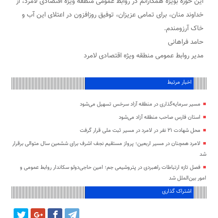
این حوزه بویژه همکارانم در روابط عمومی منطقه ویژه اقتصادی لامرد، از
خداوند منان، برای تمامی عزیزان، توفیق روزافزون در اعتلای این آب و
خاک آرزومندم.
حامد فراهانی
مدیر روابط عمومی منطقه ویژه اقتصادی لامرد
اخبار مرتبط
مسیر سرمایه‌گذاری در منطقه آزاد سرخس تسهیل می‌شود
استان فارس صاحب منطقه آزاد می‌شود
محل شهادت ۲۱ نفر در لامرد در مسیر ثبت ملی قرار گرفت
لامرد همچنان در مسیر اربعین؛ پرواز مستقیم نجف اشرف برای ششمین سال متوالی برقرار
شد
فصل تازه ارتباطات راهبردی در پتروشیمی جم؛ امین حاجی‌دولو سکاندار روابط عمومی و
امور بین‌الملل شد
اشتراک گذاری