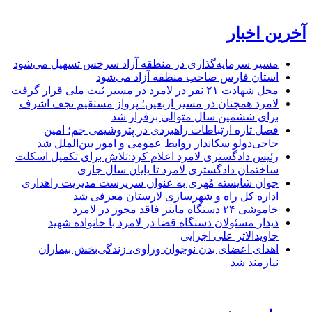
آخرین اخبار
مسیر سرمایه‌گذاری در منطقه آزاد سرخس تسهیل می‌شود
استان فارس صاحب منطقه آزاد می‌شود
محل شهادت ۲۱ نفر در لامرد در مسیر ثبت ملی قرار گرفت
لامرد همچنان در مسیر اربعین؛ پرواز مستقیم نجف اشرف
برای ششمین سال متوالی برقرار شد
فصل تازه ارتباطات راهبردی در پتروشیمی جم؛ امین
حاجی‌دولو سکاندار روابط عمومی و امور بین‌الملل شد
رئیس دادگستری لامرد اعلام کرد:تلاش برای تکمیل اسکلت
ساختمان دادگستری لامرد تا پایان سال جاری
جوان شایسته مُهری به عنوان سرپرست مدیریت راهداری
اداره کل راه و شهرسازی لارستان معرفی شد
خاموشی ۲۴ دستگاه ماینر فاقد مجوز در لامرد
دیدار مسئولان دستگاه قضا در لامرد با خانواده شهید
جاویدالاثر علی اجرایی
اهدای اعضای بدن نوجوان وراوی، زندگی‌بخش بیماران
نیازمند شد