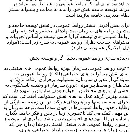
خواهد بود. برای این که روابط عمومی در شرایط نوین بتواند در
فرایند توسعه جامعه نقش خود را بیابد به حمایت و پشتوانه بیشتر
نظام مدیریتی جامعه نیازمند است.
برای نقش آفرینی بیشتر روابط عمومی در تحقق توسعه جامعه و
پیشبرد برنامه های سازمان، پیشنهادهای مختصر و فشرده برای
روابط عمومی های توسعه گرا یا حامی توسعه براساس تجربیات و
محتواهای صاحب نظران روابط عمومی به شرح زیر است: (موارد
ذیل با یکدیگر هم پوشانی دارند)
۱-پیاده سازی روابط عمومی تحلیل گر و توسعه بخش
۲-توجه روابط عمومی سازمان بویژه روابط عمومی های صنعتی به
ایفای نقش مسئولیت های اجتماعی (CSR): روابط عمومی به
نمایندگی از مدیران سازمان، مسئولیت برقراری ارتباط نزدیک با
مخاطبان و محیط پیرامونی (برون سازمان) و وظیفه پاسخگویی به
بخشی از نیازهای مخاطبان و جوامع هدف سازمان را عهده دار
است. بهترین گزینه عمل به ایفای نقش مسئولیت اجتماعی است که
اجرای تمام سیاستها و راهبردهای شرکت در این زمینه به تازگی از
وظایف جدید روابط عمومی‌ها در جهان شده است. توجه سازمان به
این مهم ، کمک می کند تا تصویری زیبا در ذهن و فکر جامعه بگذارد
و سازمان را از تهدیدهای احتمالی به دور باشد. پیگیری این موضوع
از سوی روابط عمومی های صنعتی اهمیتی دوچندان دارد چرا که
این سازمان ها به به محیط زیست و ابعاد اجتماعی، هنری،