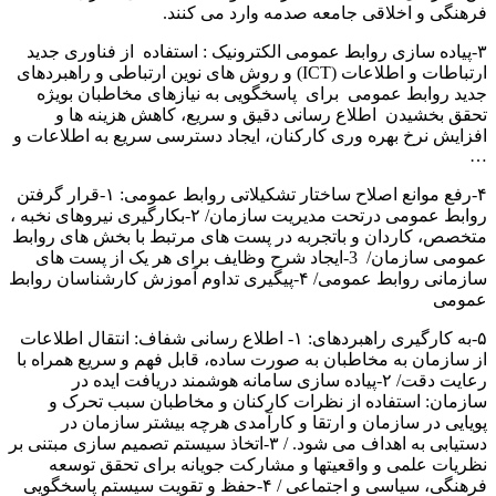
فرهنگی و اخلاقی جامعه صدمه وارد می کنند.
۳-پیاده سازی روابط عمومی الکترونیک : استفاده از فناوری جدید
ارتباطات و اطلاعات (ICT) و روش های نوین ارتباطی و راهبردهای
جدید روابط عمومی برای پاسخگویی به نیازهای مخاطبان بویژه
تحقق بخشیدن اطلاع رسانی دقیق و سریع، کاهش هزینه ها و
افزایش نرخ بهره وری کارکنان، ایجاد دسترسی سریع به اطلاعات و
…
۴-رفع موانع اصلاح ساختار تشکیلاتی روابط عمومی: ۱-قرار گرفتن
روابط عمومی درتحت مدیریت سازمان/ ۲-بکارگیری نیروهای نخبه ،
متخصص، کاردان و باتجربه در پست های مرتبط با بخش های روابط
عمومی سازمان/ 3-ایجاد شرح وظایف برای هر یک از پست های
سازمانی روابط عمومی/ ۴-پیگیری تداوم آموزش کارشناسان روابط
عمومی
۵-به کارگیری راهبردهای: ۱- اطلاع رسانی شفاف: انتقال اطلاعات
از سازمان به مخاطبان به صورت ساده، قابل فهم و سریع همراه با
رعایت دقت/ ۲-پیاده سازی سامانه هوشمند دریافت ایده در
سازمان: استفاده از نظرات کارکنان و مخاطبان سبب تحرک و
پویایی در سازمان و ارتقا و کارآمدی هرچه بیشتر سازمان در
دستیابی به اهداف می شود. / ۳-اتخاذ سیستم تصمیم سازی مبتنی بر
نظریات علمی و واقعیتها و مشارکت جویانه برای تحقق توسعه
فرهنگی، سیاسی و اجتماعی / ۴-حفظ و تقویت سیستم پاسخگویی