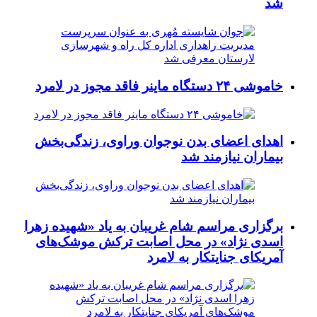
شد
خاموشی ۲۴ دستگاه ماینر فاقد مجوز در لامرد
اهدای اعضای بدن نوجوان وراوی، زندگی‌بخش
بیماران نیازمند شد
برگزاری مراسم شام غریبان به یاد «شهیده زهرا
اسدی نژاد» در محل اصابت ترکش موشک‌های
آمریکای جنایتکار به لامرد