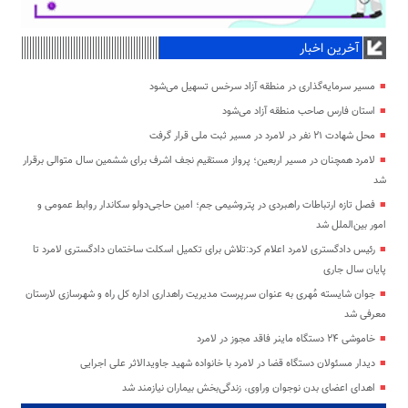
آخرین اخبار
مسیر سرمایه‌گذاری در منطقه آزاد سرخس تسهیل می‌شود
استان فارس صاحب منطقه آزاد می‌شود
محل شهادت ۲۱ نفر در لامرد در مسیر ثبت ملی قرار گرفت
لامرد همچنان در مسیر اربعین؛ پرواز مستقیم نجف اشرف برای ششمین سال متوالی برقرار
شد
فصل تازه ارتباطات راهبردی در پتروشیمی جم؛ امین حاجی‌دولو سکاندار روابط عمومی و
امور بین‌الملل شد
رئیس دادگستری لامرد اعلام کرد:تلاش برای تکمیل اسکلت ساختمان دادگستری لامرد تا
پایان سال جاری
جوان شایسته مُهری به عنوان سرپرست مدیریت راهداری اداره کل راه و شهرسازی لارستان
معرفی شد
خاموشی ۲۴ دستگاه ماینر فاقد مجوز در لامرد
دیدار مسئولان دستگاه قضا در لامرد با خانواده شهید جاویدالاثر علی اجرایی
اهدای اعضای بدن نوجوان وراوی، زندگی‌بخش بیماران نیازمند شد