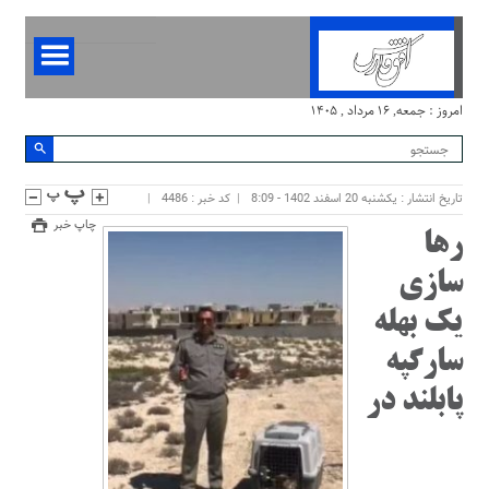
امروز : جمعه, ۱۶ مرداد , ۱۴۰۵
تاریخ انتشار : یکشنبه 20 اسفند 1402 - 8:09
کد خبر : 4486
چاپ خبر
رها
سازی
یک بهله
سارگپه
پابلند در