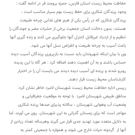
حفاظت محیط زیست استان فارس، حمزه برومند فر در ادامه گفت :
وجود پرندگان شکاری برای حفظ زیست بوم بسیار مناسب است ،
پرندگان شکاری که در رأس یکی از هرم های غذایی چرخه طبیعت
هستند، بدون دخالت انسان جمعیت برخی از حشرات مضر و جوندگان را
تنظیم و از ازدیاد غیرقابل کنترل آنها جلوگیری می کنند و زنده گیری آنها
باعث آسیب به چرخه طبیعت و انقراض نسل آنها می شود.
وی با بیان اینکه شهروندان باید نسبت به بازپروری پرندگان آسیب دیده
حساس باشند و به آن اهمیت دهند اضافه کرد : هر گاه با این پدیده
روبرو شدند و پرنده ای آسیب دیده دیدند می بایست آن را در اختیار
کارشناسان محیط زیست قرار دهند.
رییس اداره حفاظت محیط زیست شهرستان لامرد خاطر نشان کرد:
مناطق طبیعی شهرستان لامرد با توجه به موقعیت جغرافیایی و
وضعیت آب وهوایی شهرستان ، سالانه پذیرای صدها پرنده شکاری
مهاجر است که برای زمستان گذرانی به این شهرستان روی می آورند. اما
به دلایل متعدد مورد تهدید جدی قرار می گیرند وهرساله تعداد زیادی از
آنها از گردونه حیات خارج می شوند و همواره با جمعیتی کمتر به