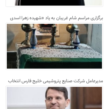
برگزاری مراسم شام غریبان به یاد «شهیده زهرا اسدی
نژاد» در محل اصابت ترکش موشک‌های آمریکای
جنایتکار به لامرد
مدیرعامل شرکت صنایع پتروشیمی خلیج فارس انتخاب
شد