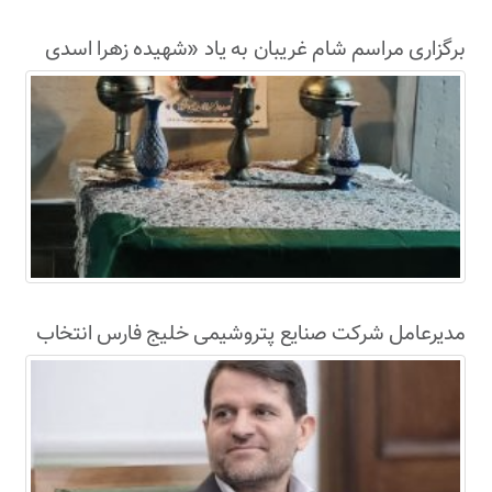
برگزاری مراسم شام غریبان به یاد «شهیده زهرا اسدی
نژاد» در محل اصابت ترکش موشک‌های آمریکای
جنایتکار به لامرد
مدیرعامل شرکت صنایع پتروشیمی خلیج فارس انتخاب
شد