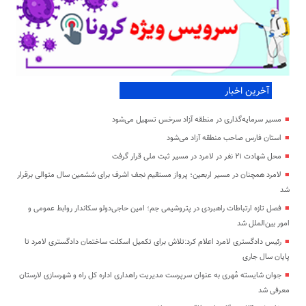
آخرین اخبار
مسیر سرمایه‌گذاری در منطقه آزاد سرخس تسهیل می‌شود
استان فارس صاحب منطقه آزاد می‌شود
محل شهادت ۲۱ نفر در لامرد در مسیر ثبت ملی قرار گرفت
لامرد همچنان در مسیر اربعین؛ پرواز مستقیم نجف اشرف برای ششمین سال متوالی برقرار
شد
فصل تازه ارتباطات راهبردی در پتروشیمی جم؛ امین حاجی‌دولو سکاندار روابط عمومی و
امور بین‌الملل شد
رئیس دادگستری لامرد اعلام کرد:تلاش برای تکمیل اسکلت ساختمان دادگستری لامرد تا
پایان سال جاری
جوان شایسته مُهری به عنوان سرپرست مدیریت راهداری اداره کل راه و شهرسازی لارستان
معرفی شد