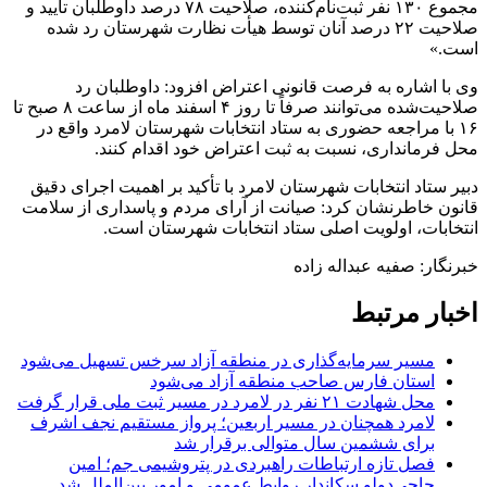
مجموع ۱۳۰ نفر ثبت‌نام‌کننده، صلاحیت ۷۸ درصد داوطلبان تأیید و
صلاحیت ۲۲ درصد آنان توسط هیأت‌ نظارت شهرستان رد شده
است.»
وی با اشاره به فرصت قانونی اعتراض افزود: داوطلبان رد
صلاحیت‌شده می‌توانند صرفاً تا روز ۴ اسفند ماه از ساعت ۸ صبح تا
۱۶ با مراجعه حضوری به ستاد انتخابات شهرستان لامرد واقع در
محل فرمانداری، نسبت به ثبت اعتراض خود اقدام کنند.
دبیر ستاد انتخابات شهرستان لامرد با تأکید بر اهمیت اجرای دقیق
قانون خاطرنشان کرد: صیانت از آرای مردم و پاسداری از سلامت
انتخابات، اولویت اصلی ستاد انتخابات شهرستان است.
خبرنگار: صفیه عبداله زاده
اخبار مرتبط
مسیر سرمایه‌گذاری در منطقه آزاد سرخس تسهیل می‌شود
استان فارس صاحب منطقه آزاد می‌شود
محل شهادت ۲۱ نفر در لامرد در مسیر ثبت ملی قرار گرفت
لامرد همچنان در مسیر اربعین؛ پرواز مستقیم نجف اشرف
برای ششمین سال متوالی برقرار شد
فصل تازه ارتباطات راهبردی در پتروشیمی جم؛ امین
حاجی‌دولو سکاندار روابط عمومی و امور بین‌الملل شد