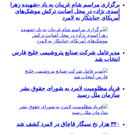
برگزاری مراسم شام غریبان به یاد «شهیده زهرا
اسدی نژاد» در محل اصابت ترکش موشک‌های
آمریکای جنایتکار به لامرد
مدیرعامل شرکت صنایع پتروشیمی خلیج فارس
انتخاب شد
فریاد مظلومیت لامرد به شورای حقوق بشر
سازمان ملل رسید
۳۲۰ هزار نخ سیگار قاچاق در لامرد کشف شد