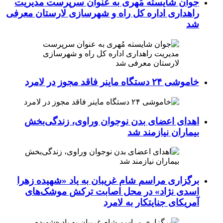
جوان شایسته مُهری به عنوان سرپرست مدیریت
راهداری اداره کل راه و شهرسازی لارستان معرفی
شد
خاموشی ۲۴ دستگاه ماینر فاقد مجوز در لامرد
اهدای اعضای بدن نوجوان وراوی، زندگی‌بخش
بیماران نیازمند شد
برگزاری مراسم شام غریبان به یاد «شهیده زهرا
اسدی نژاد» در محل اصابت ترکش موشک‌های
آمریکای جنایتکار به لامرد