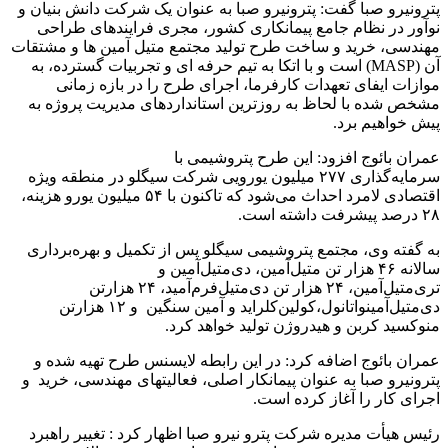
پترونیرو صبا گفت: پترونیرو صبا به عنوان یک شرکت دانش بنیان و
نوآور در نظام جامع پیمانکاری کشور، مجری فرایندهای طراحی
مهندسی، خرید و ساخت طرح تولید مجتمع متیل آمین ها و مشتقات
آن (MASP) است و با اتکا به تیم حرفه ای و تجربیات گسترده، به
موازات ایفای تعهدات کارفرما، اجرای طرح را در بازه زمانی
مشخص شده با لحاظ به روزترین استانداردهای مدیریت پروژه به
پیش خواهیم برد.
عمران بائوج افزود: این طرح پتروشیمی با
سرمایه‌گذاری ۲۷۷ میلیون یورویی شرکت سیگلو در منطقه ویژه
اقتصادی لامرد احداث می‌شود که تاکنون با ۵۴ میلیون یورو هزینه،
۲۸ درصد پیشرفت داشته است.
به گفته وی، مجتمع پتروشیمی سیگلو پس از تکمیل و بهره‌برداری
سالانه ۴۶ هزار تن متیل‌آمین، دی‌متیل‌آمین و
تری‌متیل‌آمین، ۲۴ هزار تن دی‌متیل‌فرم‌آمید، ۲۴ هزارتن
دی‌متیل‌آمینواتانول،کولین‌کلراید و آمین‌ سنگین‌ و ۱۲ هزارتن
منوکسید کربن و هیدروژن تولید خواهد کرد.
عمران بائوج اضافه کرد: در این رابطه لایسنس طرح تهیه شده و
پترونیرو صبا به عنوان پیمانکار اصلی، فعالیتهای مهندسی، خرید و
اجرای کار را آغاز کرده است.
رئیس هیأت مدیره شرکت پترو نیرو صبا اظهار کرد : تغییر راهبرد