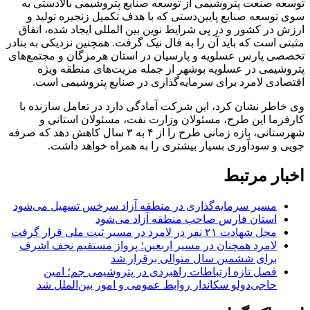
توسعه صنعت پتروشیمی از توسعه صنایع پتروشیمی بالادستی به
سوی توسعه صنایع پایین‌دستی که با هدف تکمیل زنجیره تولید و
ارزش در کشور و در پی شرایط نوین بین المللی ایجاد شده، اتفاق
مثبتی است که باید آن را به فال نیک گرفت. همچنین نزدیکی به بنادر
تخصصی پارس عسلویه و پارسیان در استان هرمزگان و مجتمع‌های
پتروشیمی در عسلویه بوشهر از جمله مزیت‌های منطقه ویژه
اقتصادی لامرد برای سرمایه‌گذاری در صنایع پتروشیمی است.
وی خاطر نشان کرد، این شرکت آمادگی دارد در تعامل سازنده با
کارفرما این طرح، مسئولان وزارت نفت، مسئولان استانی و
شهرستانی، بازه زمانی طرح را از ۴ به ۳ سال کاهش دهد که صرفه
جویی و سودآوری بسیار بیشتری را به همراه خواهد داشت.
اخبار مرتبط
مسیر سرمایه‌گذاری در منطقه آزاد سرخس تسهیل می‌شود
استان فارس صاحب منطقه آزاد می‌شود
محل شهادت ۲۱ نفر در لامرد در مسیر ثبت ملی قرار گرفت
لامرد همچنان در مسیر اربعین؛ پرواز مستقیم نجف اشرف
برای ششمین سال متوالی برقرار شد
فصل تازه ارتباطات راهبردی در پتروشیمی جم؛ امین
حاجی‌دولو سکاندار روابط عمومی و امور بین‌الملل شد