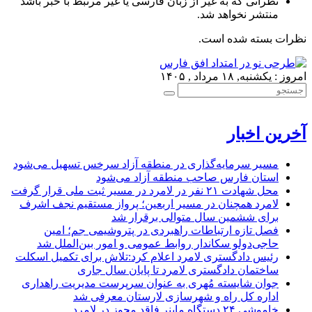
نظراتی که به غیر از زبان فارسی یا غیر مرتبط با خبر باشد
منتشر نخواهد شد.
نظرات بسته شده است.
امروز : یکشنبه, ۱۸ مرداد , ۱۴۰۵
آخرین اخبار
مسیر سرمایه‌گذاری در منطقه آزاد سرخس تسهیل می‌شود
استان فارس صاحب منطقه آزاد می‌شود
محل شهادت ۲۱ نفر در لامرد در مسیر ثبت ملی قرار گرفت
لامرد همچنان در مسیر اربعین؛ پرواز مستقیم نجف اشرف
برای ششمین سال متوالی برقرار شد
فصل تازه ارتباطات راهبردی در پتروشیمی جم؛ امین
حاجی‌دولو سکاندار روابط عمومی و امور بین‌الملل شد
رئیس دادگستری لامرد اعلام کرد:تلاش برای تکمیل اسکلت
ساختمان دادگستری لامرد تا پایان سال جاری
جوان شایسته مُهری به عنوان سرپرست مدیریت راهداری
اداره کل راه و شهرسازی لارستان معرفی شد
خاموشی ۲۴ دستگاه ماینر فاقد مجوز در لامرد