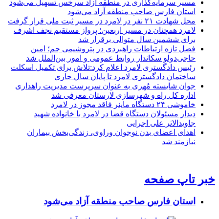
مسیر سرمایه‌گذاری در منطقه آزاد سرخس تسهیل می‌شود
استان فارس صاحب منطقه آزاد می‌شود
محل شهادت ۲۱ نفر در لامرد در مسیر ثبت ملی قرار گرفت
لامرد همچنان در مسیر اربعین؛ پرواز مستقیم نجف اشرف
برای ششمین سال متوالی برقرار شد
فصل تازه ارتباطات راهبردی در پتروشیمی جم؛ امین
حاجی‌دولو سکاندار روابط عمومی و امور بین‌الملل شد
رئیس دادگستری لامرد اعلام کرد:تلاش برای تکمیل اسکلت
ساختمان دادگستری لامرد تا پایان سال جاری
جوان شایسته مُهری به عنوان سرپرست مدیریت راهداری
اداره کل راه و شهرسازی لارستان معرفی شد
خاموشی ۲۴ دستگاه ماینر فاقد مجوز در لامرد
دیدار مسئولان دستگاه قضا در لامرد با خانواده شهید
جاویدالاثر علی اجرایی
اهدای اعضای بدن نوجوان وراوی، زندگی‌بخش بیماران
نیازمند شد
خبر تاپ صفحه
استان فارس صاحب منطقه آزاد می‌شود