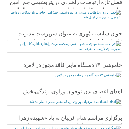
فصل تازه ارتباطات راهبردی در پتروشیمی جم؛ امین
حاجی‌دولو سکاندار روابط عمومی و امور بین‌الملل
شد
جوان شایسته مُهری به عنوان سرپرست مدیریت
راهداری اداره کل راه و شهرسازی لارستان معرفی
شد
خاموشی ۲۴ دستگاه ماینر فاقد مجوز در لامرد
اهدای اعضای بدن نوجوان وراوی، زندگی‌بخش
بیماران نیازمند شد
برگزاری مراسم شام غریبان به یاد «شهیده زهرا
اسدی نژاد» در محل اصابت ترکش موشک‌های