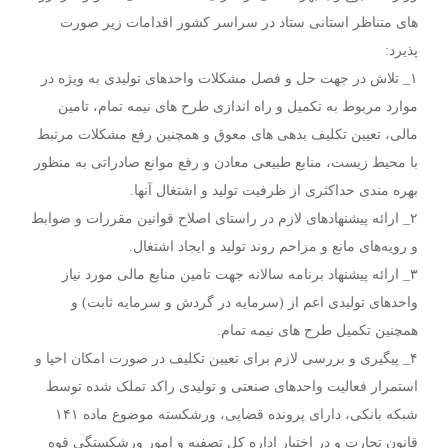
های متناظر استانی ستاد در سراسر کشور اقدامات زیر صورت
پذیرد:
۱_ تلاش در جهت حل و فصل مشکلات واحدهای تولیدی به ویژه در
موارد مربوط به تکمیل و راه اندازی طرح های نیمه تمام، تامین
مالی، تعیین تکلیف بدهی های معوق و همچنین رفع مشکلات مرتبط
با محیط زیست، منابع طبیعی معادن و رفع موانع صادراتی به منظور
بهره مندی حداکثری از ظرفیت تولید و اشتغال آنها.
۲_ ارائه پیشنهادهای لازم در راستای اصلاح قوانین مقررات و ضوابط
و رویه‌های مانع و مزاحم روند تولید و ایجاد اشتغال.
۳_ ارائه پیشنهاد برنامه سالانه جهت تامین منابع مالی مورد نیاز
واحدهای تولیدی اعم از (سرمایه در گردش و سرمایه ثابت) و
همچنین تکمیل طرح های نیمه تمام.
۴_ پیگیری و بررسی لازم برای تعیین تکلیف در صورت امکان احیا و
استمرار فعالیت واحدهای صنعتی و تولیدی راکد تملک شده توسط
شبکه بانکی، دارای پرونده قضایی، ورشکسته موضوع ماده ۱۴۱
قانون تجارت و در اختیار اداره کل تصفیه و امور ورشکستگی قوه