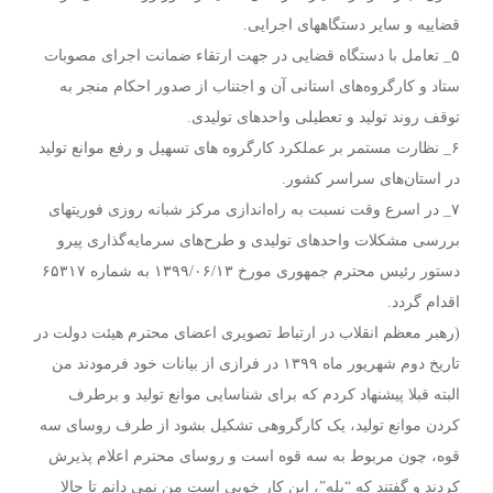
قضاییه و سایر دستگاههای اجرایی.
۵_ تعامل با دستگاه قضایی در جهت ارتقاء ضمانت اجرای مصوبات
ستاد و کارگروه‌های استانی آن و اجتناب از صدور احکام منجر به
توقف روند تولید و تعطیلی واحدهای تولیدی.
۶_ نظارت مستمر بر عملکرد کارگروه های تسهیل و رفع موانع تولید
در استان‌های سراسر کشور.
۷_ در اسرع وقت نسبت به راه‌اندازی مرکز شبانه روزی فوریتهای
بررسی مشکلات واحدهای تولیدی و طرح‌های سرمایه‌گذاری پیرو
دستور رئیس محترم جمهوری مورخ ۱۳۹۹/۰۶/۱۳ به شماره ۶۵۳۱۷
اقدام گردد.
(رهبر معظم انقلاب در ارتباط تصویری اعضای محترم هیئت دولت در
تاریخ دوم شهریور ماه ۱۳۹۹ در فرازی از بیانات خود فرمودند من
البته قبلا پیشنهاد کردم که برای شناسایی موانع تولید و برطرف
کردن موانع تولید، یک کارگروهی تشکیل بشود از طرف روسای سه
قوه، چون مربوط به سه قوه است و روسای محترم اعلام پذیرش
کردند و گفتند که “بله”، این کار خوبی است من نمی دانم تا حالا