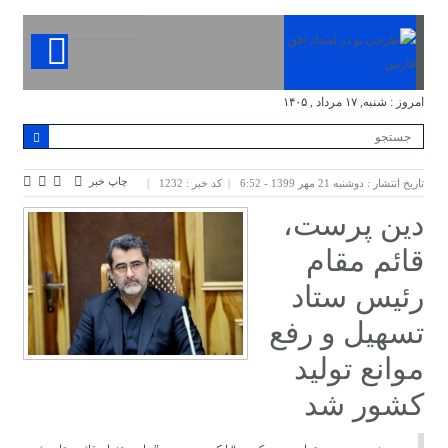
امروز : شنبه, ۱۷ مرداد , ۱۴۰۵
چاپ خبر
تاریخ انتشار : دوشنبه 21 مهر 1399 - 6:52
کد خبر : 1232
دین پرست،
قائم مقام
رئیس ستاد
تسهیل و رفع
موانع تولید
کشور شد