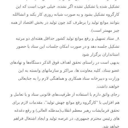
تشکیل شده یا تشکیل نشده اگر نشده، خیلی خوب است که این
کارگروه تشکیل بشود و به صورت شبانه روزی کار بکند و انشاالله
بتوانند موانع تولید را برطرف کند چون تولید در بخش اقتصاد از همه
چیز مهمتر است).
۸_ ستاد تسهیل و رفع موانع تولید کشور حداقل هفته‌ای دو مرتبه
تشکیل جلسه دهد و در صورت امکان جلسات این ستاد با حضور
استانداران برگزار شود
بدیهی است در راستای تحقق اهداف فوق الذکر دستگاه‌ها و نهادهای
عضو ستاد، کلیه معاونت ها، مراکز و سازمانهای وابسته به این
وزارت و دبیرخانه ستاد همکاری و هماهنگی لازم را به جنابعالی
خواهند داشت.
رجای واثق دارم با استفاده از ظرفیت‌های قانونی ستاد و با تعامل و
هم افزایی با “کارگروه رفع موانع جهش تولید”، مقدمات لازم برای
تحقق فرمایشات رهبر معظم انقلاب(مدظله العالی) و رفع دغدغه
های رئیس محترم جمهوری، در عرصه تولید و ایجاد اشتغال فراهم
خواهد شد.