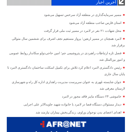
آخرین اخبار
مسیر سرمایه‌گذاری در منطقه آزاد سرخس تسهیل می‌شود
استان فارس صاحب منطقه آزاد می‌شود
محل شهادت ۲۱ نفر در لامرد در مسیر ثبت ملی قرار گرفت
لامرد همچنان در مسیر اربعین؛ پرواز مستقیم نجف اشرف برای ششمین سال متوالی
برقرار شد
فصل تازه ارتباطات راهبردی در پتروشیمی جم؛ امین حاجی‌دولو سکاندار روابط عمومی
و امور بین‌الملل شد
رئیس دادگستری لامرد اعلام کرد:تلاش برای تکمیل اسکلت ساختمان دادگستری لامرد تا
پایان سال جاری
جوان شایسته مُهری به عنوان سرپرست مدیریت راهداری اداره کل راه و شهرسازی
لارستان معرفی شد
خاموشی ۲۴ دستگاه ماینر فاقد مجوز در لامرد
دیدار مسئولان دستگاه قضا در لامرد با خانواده شهید جاویدالاثر علی اجرایی
اهدای اعضای بدن نوجوان وراوی، زندگی‌بخش بیماران نیازمند شد