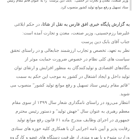
وزیر صنعت، معدن و تجارت در حکمی، “بابک دین پرست” را به عنوان قائم مقام رئیس
ستاد تسهیل و رفع موانع تولید کشور منصوب کرد.
به گزارش پایگاه خبری افق فارس به نقل از شاتا،
در حکم ابلاغی
علیرضا رزم‌حسینی، وزیر صنعت، معدن و تجارت آمده است:
جناب آقای بابک دین پرست
نظر به تعهد، تخصص و تجارب ارزشمند جنابعالی و در راستای تحقق
سیاست های کلی نظام در خصوص ضرورت حمایت موثر از
بنگاه‌های اقتصادی و تولیدکنندگان به منظور افزایش و ارتقای توان
تولید داخل و ایجاد اشتغال در کشور به موجب این حکم به سمت
“قائم مقام رئیس ستاد تسهیل و رفع موانع تولید کشور” منصوب می
شوید.
انتظار می‌رود در راستای نامگذاری شعار سال ۱۳۹۹ از سوی مقام
معظم رهبری به عنوان سال “جهش تولید” و دستور رئیس محترم
جمهوری در اجرای وظایف مندرج ماده ۶۱ قانون رفع موانع تولید
رقابت پذیر و آیین نامه اجرایی آن با همکاری کلیه حوزه های ستادی
وزارت متبوع و با بهره مندی از ظرفیت دستگاه های عضو و کارگروه