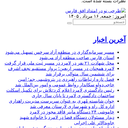
نظرات بسته شده است.
امروز : جمعه, ۱۶ مرداد , ۱۴۰۵
آخرین اخبار
مسیر سرمایه‌گذاری در منطقه آزاد سرخس تسهیل می‌شود
استان فارس صاحب منطقه آزاد می‌شود
محل شهادت ۲۱ نفر در لامرد در مسیر ثبت ملی قرار گرفت
لامرد همچنان در مسیر اربعین؛ پرواز مستقیم نجف اشرف
برای ششمین سال متوالی برقرار شد
فصل تازه ارتباطات راهبردی در پتروشیمی جم؛ امین
حاجی‌دولو سکاندار روابط عمومی و امور بین‌الملل شد
رئیس دادگستری لامرد اعلام کرد:تلاش برای تکمیل اسکلت
ساختمان دادگستری لامرد تا پایان سال جاری
جوان شایسته مُهری به عنوان سرپرست مدیریت راهداری
اداره کل راه و شهرسازی لارستان معرفی شد
خاموشی ۲۴ دستگاه ماینر فاقد مجوز در لامرد
دیدار مسئولان دستگاه قضا در لامرد با خانواده شهید
جاویدالاثر علی اجرایی