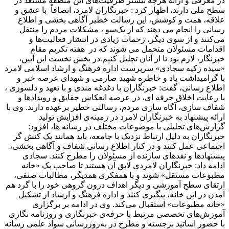
در معرفی و ارائه هرچه بیشتر ظرفیت‌های این منطقه مستعد در
سطح ملی دارند، اظهار کرد : خبرنگاران لامرد، انصافاً با عشق و
علاقه، همت و کوشش، این رسالت خطیر آگاهی بخشی و اطلاع
رسانی را انجام می دهند که از یک‌سو ، مشکلات مردم را منتقل
می‌کنند و از سوی دیگر، زحمات زیادی در انتشار فعالیت‌ها و
اقدامات مسئولان متحمل می شوند که در هفته تکریم مقام
خبرنگار، لازم بود تا از آنان تجلیل کنیم.در بخش نخست این آیین،
«سیده زکیه سجادی» سرپرست اداره فرهنگ و ارشاد اسلامی لامرد
با گرامیداشت یاد و خاطره شهید صارمی و شهدای عرصه خبر و
اطلاع رسانی، گفت: خبرنگاران با دغدغه مندی و با تعهد و دلسوزی ،
با رعایت اخلاق حرفه ای، در عرصه انعکاس حقایق و رویدادها و
شفاف سازی، آگاه سازی مردم، رسالتی خطیر برعهده دارند. وی با
ارائه پیشنهاد به خبرنگاران لامرد در زمینه‌ی افزایش تولید
گزارش‌های تحلیلی با موضوعات مختلف در رسانه ها، افزود:
خبرنگاران به دلیل ارتباط نزدیک با جامعه، باید همانند یک کنش گر
اجتماعی عمل کنند و در کنار اطلاع رسانی شفاف و آگاهی بخشی،
پیشنهادها و نقدهای سازنده از مسئولان را مطرح کنند. سجادی
ادامه داد: خبرنگاران لامردی لایق آن هستند تا صاحب یک «خانه
مطبوعات مستقل» شوند و با همفکری همدیگر، مطالبات صنفی،
ارتقای سطح آموزشی و دیگر اهداف درون گروهی خود را با گرد هم
آمدن در این خانه، پیگیری کنند و اداره فرهنگ و ارشاد از تشکیل
«خانه مطبوعات» استقبال می‌کند. وی در ادامه بر برگزاری
آموزش‌های تخصصی مرتبط با حرفه‌ی خبرنگاری و روزنامه نگاری
با حضور اساتید برجسته و مطرح در به‌روزرسانی سواد علمی رسانه