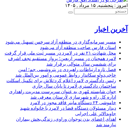
امروز : پنجشنبه, ۱۵ مرداد , ۱۴۰۵
آخرین اخبار
مسیر سرمایه‌گذاری در منطقه آزاد سرخس تسهیل می‌شود
استان فارس صاحب منطقه آزاد می‌شود
محل شهادت ۲۱ نفر در لامرد در مسیر ثبت ملی قرار گرفت
لامرد همچنان در مسیر اربعین؛ پرواز مستقیم نجف اشرف
برای ششمین سال متوالی برقرار شد
فصل تازه ارتباطات راهبردی در پتروشیمی جم؛ امین
حاجی‌دولو سکاندار روابط عمومی و امور بین‌الملل شد
رئیس دادگستری لامرد اعلام کرد:تلاش برای تکمیل اسکلت
ساختمان دادگستری لامرد تا پایان سال جاری
جوان شایسته مُهری به عنوان سرپرست مدیریت راهداری
اداره کل راه و شهرسازی لارستان معرفی شد
خاموشی ۲۴ دستگاه ماینر فاقد مجوز در لامرد
دیدار مسئولان دستگاه قضا در لامرد با خانواده شهید
جاویدالاثر علی اجرایی
اهدای اعضای بدن نوجوان وراوی، زندگی‌بخش بیماران
نیازمند شد