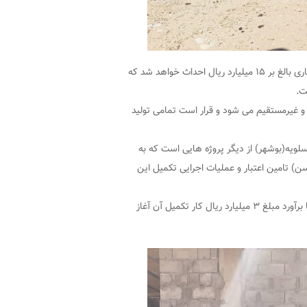
وی تصریح کرد: این واحد تولیدی در زمینی به مساحت ۲ هزار و ۴۶۰ متر مربع و با اعتباری بالغ بر ۱۵ میلیارد ریال احداث خواهد شد که
ت.
 سبب اشتغالزایی ۳۰ نفر به صورت مستقیم و غیرمستقیم می شود و قرار است تمامی تولید
لویه(بوشهر) از دیگر پروژه هایی است که به
 تامین اعتبار و عملیات اجرایی تکمیل این
وی گفت: حسینیه نیمه تمام روستای بستانو از سال ۱۳۹۲ تا کنون نیمه تمام بود که با برآورد مبلغ ۳ میلیارد ریال کار تکمیل آن آغاز