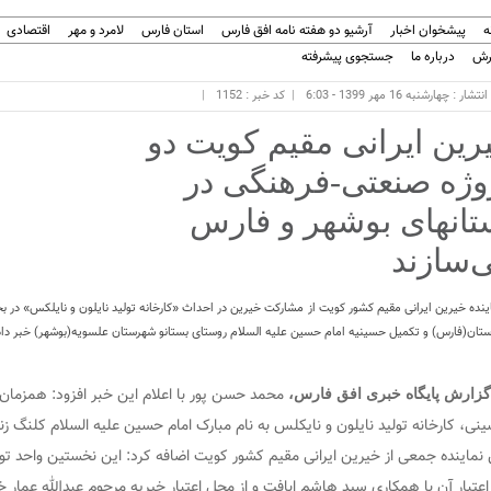
ه
پیشخوان اخبار
آرشیو دو هفته نامه افق فارس
استان فارس
لامرد و مهر
اقتصادی
رش
درباره ما
جستجوی پیشرفته
شار : چهارشنبه 16 مهر 1399 - 6:03
کد خبر : 1152
رین ایرانی مقیم کویت دو
وژه صنعتی-فرهنگی در
تانهای بوشهر و فارس
‌سازند
ینده خیرین ایرانی مقیم کشور کویت از مشارکت خیرین در احداث «کارخانه تولید نایلون و نایلکس» در 
ستان(فارس) و تکمیل حسینیه امام حسین علیه السلام روستای بستانو شهرستان علسویه(بوشهر) خبر داد
محمد حسن پور با اعلام این خبر افزود: همزمان ب
گزارش پایگاه خبری افق فارس،
نی، کارخانه تولید نایلون و نایکلس به نام مبارک امام حسین علیه السلام کلنگ ز
 نماینده جمعی از خیرین ایرانی مقیم کشور کویت اضافه کرد: این نخستین واحد 
اعتبار آن با همکاری سید هاشم ابافت و از محل اعتبار خیریه مرحوم عبدالله عمار 