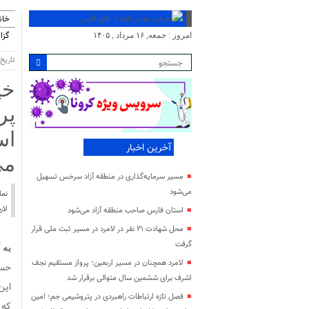
خان
گزا
امروز : جمعه, ۱۶ مرداد , ۱۴۰۵
تاریخ انت
خی
پر
اس
آخرین اخبار
می
مسیر سرمایه‌گذاری در منطقه آزاد سرخس تسهیل
می‌شود
نما
لار
استان فارس صاحب منطقه آزاد می‌شود
محل شهادت ۲۱ نفر در لامرد در مسیر ثبت ملی قرار
گرفت
به 
لامرد همچنان در مسیر اربعین؛ پرواز مستقیم نجف
حسی
اشرف برای ششمین سال متوالی برقرار شد
این
فصل تازه ارتباطات راهبردی در پتروشیمی جم؛ امین
که 