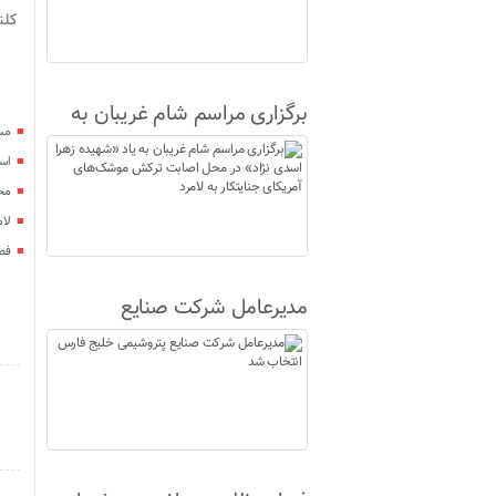
کلنگ 
برگزاری مراسم شام غریبان به
مس
یاد «شهیده زهرا اسدی نژاد» در
اس
محل اصابت ترکش موشک‌های
محل شهادت
آمریکای جنایتکار به لامرد
لا
فصل
مدیرعامل شرکت صنایع
پتروشیمی خلیج فارس انتخاب
شد