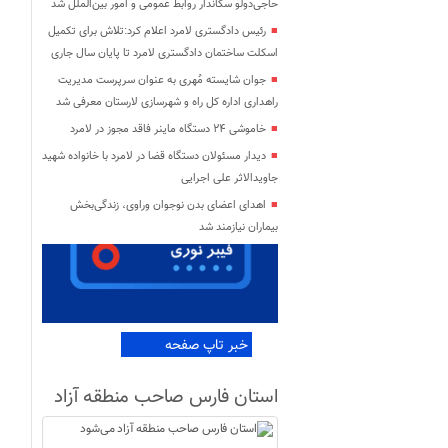
حاجی‌دولو سکاندار روابط عمومی و امور بین‌الملل شد
رئیس دادگستری لامرد اعلام کرد:تلاش برای تکمیل
اسکلت ساختمان دادگستری لامرد تا پایان سال جاری
جوان شایسته مُهری به عنوان سرپرست مدیریت
راهداری اداره کل راه و شهرسازی لارستان معرفی شد
خاموشی ۲۴ دستگاه ماینر فاقد مجوز در لامرد
دیدار مسئولان دستگاه قضا در لامرد با خانواده شهید
جاویدالاثر علی اجرایی
اهدای اعضای بدن نوجوان وراوی، زندگی‌بخش
بیماران نیازمند شد
خبر تاپ صفحه
استان فارس صاحب منطقه آزاد
می‌شود