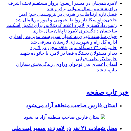
لامرد همچنان در مسیر اربعین؛ پرواز مستقیم نجف اشرف
برای ششمین سال متوالی برقرار شد
فصل تازه ارتباطات راهبردی در پتروشیمی جم؛ امین
حاجی‌دولو سکاندار روابط عمومی و امور بین‌الملل شد
رئیس دادگستری لامرد اعلام کرد:تلاش برای تکمیل اسکلت
ساختمان دادگستری لامرد تا پایان سال جاری
جوان شایسته مُهری به عنوان سرپرست مدیریت راهداری
اداره کل راه و شهرسازی لارستان معرفی شد
خاموشی ۲۴ دستگاه ماینر فاقد مجوز در لامرد
دیدار مسئولان دستگاه قضا در لامرد با خانواده شهید
جاویدالاثر علی اجرایی
اهدای اعضای بدن نوجوان وراوی، زندگی‌بخش بیماران
نیازمند شد
خبر تاپ صفحه
استان فارس صاحب منطقه آزاد می‌شود
محل شهادت ۲۱ نفر در لامرد در مسیر ثبت ملی