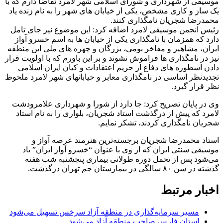
موسیقی از شهرداری و شورای اسلامی شهر لامرد تقاضا دارم که با
یک ساز و کاری مشخص، یکی از خیابان های شهر را به نام زنده یاد
محمدرضا شجریان نامگذاری کنند.
رئیس انجمن موسیقی لامرد اضافه کرد: این موضوع نیز جای تامل
دارد که همزمان با نامگذاری یکی از خیابان ها به اسم خسرو آواز
ایران، مشاهیر و مفاخر بومی، بزرگان و چهره های ملی این منطقه
نیز در نامگذاری ها فراموش نشوند و بر این باورم که با اولویت قرار
دادن اسطوره های دفاع از حریم اعتقادات و کیان ایران اسلامی
تجدیدنظر اساسی در نامگذاری معابر و خیابانهای شهر لامرد ملحوظ
نظر قرار گیرد.
وی در پایان تصریح کرد: جا دارد از شورا و شهرداری علامرودشت
لامرد که پیش از درگذشت استاد شجریان، بلواری را به نام استاد
شجریان نامگذاری کردند، تشکر نمایم.
استاد محمدرضا شجریان برجسته‌ترین هنرمند عرصه آواز و
موسیقی سنتی ایران که از وی با عنوان “خسرو آواز ایران” یاد
می‌شود پس از تحمل دوره طولانی بیماری پنجشنبه شب هفته
گذشته در سن ۸۰ سالگی در بیمارستان جم تهران درگذشت.
اخبار مرتبط
مسیر سرمایه‌گذاری در منطقه آزاد سرخس تسهیل می‌شود
استان فارس صاحب منطقه آزاد می‌شود