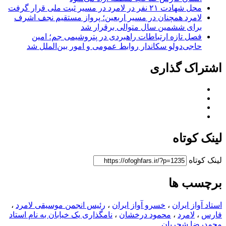
محل شهادت ۲۱ نفر در لامرد در مسیر ثبت ملی قرار گرفت
لامرد همچنان در مسیر اربعین؛ پرواز مستقیم نجف اشرف
برای ششمین سال متوالی برقرار شد
فصل تازه ارتباطات راهبردی در پتروشیمی جم؛ امین
حاجی‌دولو سکاندار روابط عمومی و امور بین‌الملل شد
اشتراک گذاری
لینک کوتاه
لینک کوتاه
برچسب ها
استاد آواز ایران
،
خسرو آواز ایران
،
رئیس انجمن موسیقی لامرد
،
فارس
،
لامرد
،
محمود درخشان
،
نامگذاری یک خیابان به نام استاد
محمدرضا شجریان