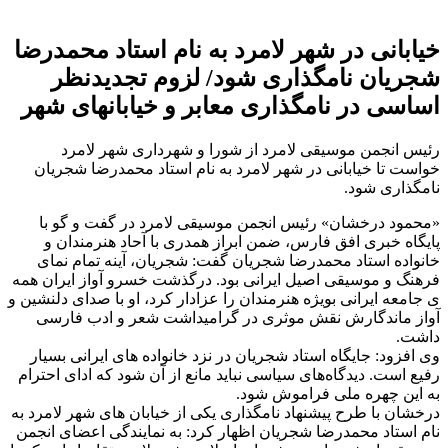
خیابانی در شهر لامرد به نام استاد محمدرضا
شجریان نامگذاری شود/ لزوم تجدیدنظر
اساسی در نامگذاری معابر و خیابانهای شهر
رئیس انجمن موسیقی لامرد از شورا و شهرداری شهر لامرد
خواست تا خیابانی در شهر لامرد به نام استاد محمدرضا شجریان
نامگذاری شود.
«محمود درخشان» رئیس انجمن موسیقی لامرد در گفت و گو با
پایگاه خبری افق فارس، ضمن ابراز همدری با آحاد هنرمندان و
خانواده استاد محمدرضا شجریان گفت: شجریان، آینه تمام نمای
فرهنگ و موسیقی اصیل ایرانی بود. درگذشت خسرو آواز ایران همه
ی جامعه ایرانی بویژه هنرمندان را عزادار کرد، او با صدای دلنشین و
آواز ماندگارش نقش موثری در گرامیداشت شعر و ادب فارسی
داشت.
وی افزود: جایگاه استاد شجریان در نزد خانواده های ایرانی بسیار
رفیع است. دیدگاه‌های سیاسی نباید مانع از آن شود که ادای احترام
به این چهره ملی فراموش شود.
درخشان با طرح پیشنهاد نامگذاری یکی از خیابان های شهر لامرد به
نام استاد محمدرضا شجریان اظهار کرد: به نمایندگی اعضای انجمن