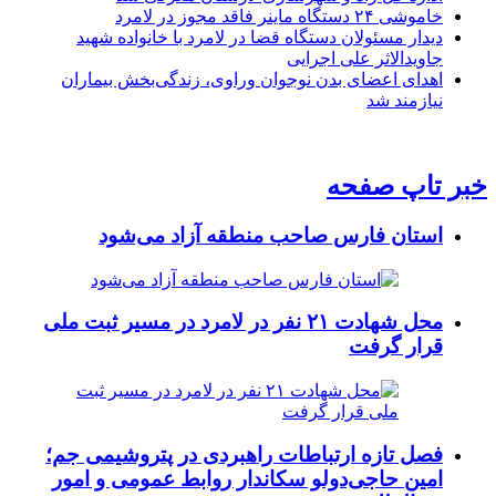
خاموشی ۲۴ دستگاه ماینر فاقد مجوز در لامرد
دیدار مسئولان دستگاه قضا در لامرد با خانواده شهید
جاویدالاثر علی اجرایی
اهدای اعضای بدن نوجوان وراوی، زندگی‌بخش بیماران
نیازمند شد
خبر تاپ صفحه
استان فارس صاحب منطقه آزاد می‌شود
محل شهادت ۲۱ نفر در لامرد در مسیر ثبت ملی
قرار گرفت
فصل تازه ارتباطات راهبردی در پتروشیمی جم؛
امین حاجی‌دولو سکاندار روابط عمومی و امور