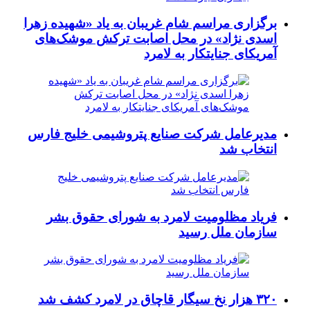
برگزاری مراسم شام غریبان به یاد «شهیده زهرا
اسدی نژاد» در محل اصابت ترکش موشک‌های
آمریکای جنایتکار به لامرد
مدیرعامل شرکت صنایع پتروشیمی خلیج فارس
انتخاب شد
فریاد مظلومیت لامرد به شورای حقوق بشر
سازمان ملل رسید
۳۲۰ هزار نخ سیگار قاچاق در لامرد کشف شد