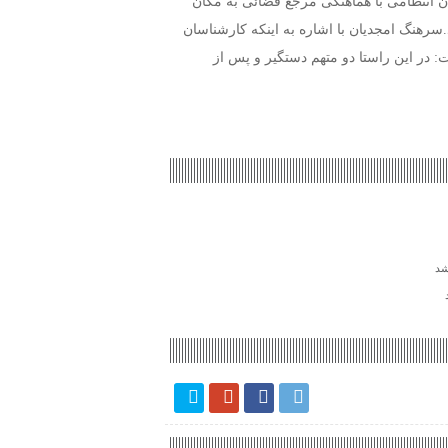
ان انتظامی با هماهنگی مرجع قضائی به مکان
انونی کشف کردند.سرهنگ امجدیان با اشاره به اینکه کارشناسان
 ریال برآورد کرده اند، گفت: در این راستا دو متهم دستگیر و پس از
شد