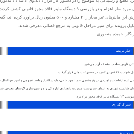
رد مطلع و رسیدگی به موضوع را در دستور کار قرار دادند.وی ادامه داد:مامور
های مورد نظر اعزام و در بازرسی ۹ دستگاه ماینر فاقد مجوز ق
ارزش این ماینرهای غیر مجاز را ۴ میلیارد و ۵۰۰ میلیون
یل پرونده برای سیر مراحل قانونی به مرجع قضائی معرفی شدند.
نگار: حمیده منصوری
اخبار مرتبط
تان فارس صاحب منطقه آزاد می‌شود
 ۲۱ نفر در لامرد در مسیر ثبت ملی قرار گرفت
ل تازه ارتباطات راهبردی در پتروشیمی جم؛ امین حاجی‌دولو سکاندار روابط عمومی و امور بین‌الملل 
ان شایسته مُهری به عنوان سرپرست مدیریت راهداری اداره کل راه و شهرسازی لارستان معرفی شد
دستگاه ماینر فاقد مجوز در لامرد
اشتراک گذاری