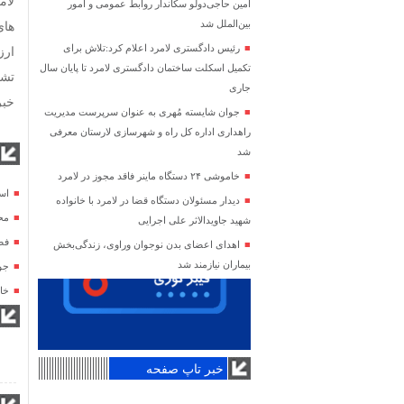
لام
امین حاجی‌دولو سکاندار روابط عمومی و امور
بین‌الملل شد
رئیس دادگستری لامرد اعلام کرد:تلاش برای
تکمیل اسکلت ساختمان دادگستری لامرد تا پایان سال
تشک
جاری
خبر
جوان شایسته مُهری به عنوان سرپرست مدیریت
راهداری اداره کل راه و شهرسازی لارستان معرفی
شد
خاموشی ۲۴ دستگاه ماینر فاقد مجوز در لامرد
اس
دیدار مسئولان دستگاه قضا در لامرد با خانواده
محل شهادت
شهید جاویدالاثر علی اجرایی
فص
اهدای اعضای بدن نوجوان وراوی، زندگی‌بخش
بیماران نیازمند شد
جو
خاموشی ۲۴ 
خبر تاپ صفحه