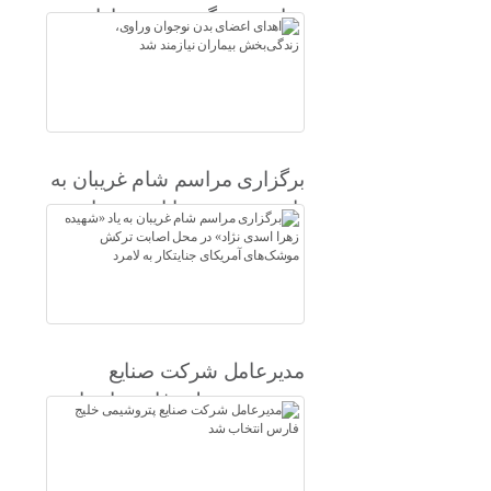
وراوی، زندگی‌بخش بیماران
نیازمند شد
برگزاری مراسم شام غریبان به
یاد «شهیده زهرا اسدی نژاد» در
محل اصابت ترکش موشک‌های
آمریکای جنایتکار به لامرد
مدیرعامل شرکت صنایع
پتروشیمی خلیج فارس انتخاب
شد