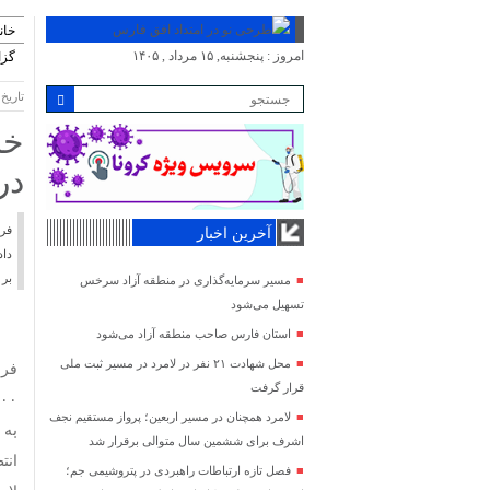
خان
امروز : پنجشنبه, ۱۵ مرداد , ۱۴۰۵
گز
تاریخ انت
در
آخرین اخبار
داد
بر 
مسیر سرمایه‌گذاری در منطقه آزاد سرخس
تسهیل می‌شود
استان فارس صاحب منطقه آزاد می‌شود
محل شهادت ۲۱ نفر در لامرد در مسیر ثبت ملی
قرار گرفت
۵۰۰ میلیون ریال خ
لامرد همچنان در مسیر اربعین؛ پرواز مستقیم نجف
به 
اشرف برای ششمین سال متوالی برقرار شد
انت
فصل تازه ارتباطات راهبردی در پتروشیمی جم؛