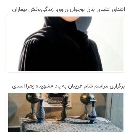
اهدای اعضای بدن نوجوان وراوی، زندگی‌بخش بیماران
نیازمند شد
برگزاری مراسم شام غریبان به یاد «شهیده زهرا اسدی
نژاد» در محل اصابت ترکش موشک‌های آمریکای
جنایتکار به لامرد