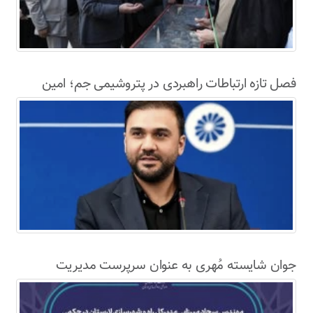
فصل تازه ارتباطات راهبردی در پتروشیمی جم؛ امین
حاجی‌دولو سکاندار روابط عمومی و امور بین‌الملل شد
جوان شایسته مُهری به عنوان سرپرست مدیریت
راهداری اداره کل راه و شهرسازی لارستان معرفی شد