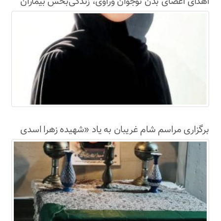
اهدای اعضای بدن نوجوان وراوی، زندگی‌بخش بیماران
نیازمند شد
برگزاری مراسم شام غریبان به یاد «شهیده زهرا اسدی
نژاد» در محل اصابت ترکش موشک‌های آمریکای
جنایتکار به لامرد