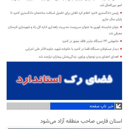
امور بین‌الملل شد
رئیس دادگستری لامرد اعلام کرد:تلاش برای تکمیل اسکلت ساختمان دادگستری لامرد تا
پایان سال جاری
جوان شایسته مُهری به عنوان سرپرست مدیریت راهداری اداره کل راه و شهرسازی لارستان
معرفی شد
خاموشی ۲۴ دستگاه ماینر فاقد مجوز در لامرد
دیدار مسئولان دستگاه قضا در لامرد با خانواده شهید جاویدالاثر علی اجرایی
اهدای اعضای بدن نوجوان وراوی، زندگی‌بخش بیماران نیازمند شد
خبر تاپ صفحه
استان فارس صاحب منطقه آزاد می‌شود