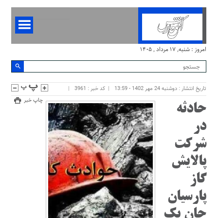
امروز : شنبه, ۱۷ مرداد , ۱۴۰۵
تاریخ انتشار : دوشنبه 24 مهر 1402 - 13:59
کد خبر : 3961
چاپ خبر
حادثه
در
شرکت
پالایش
گاز
پارسیان
جان یک