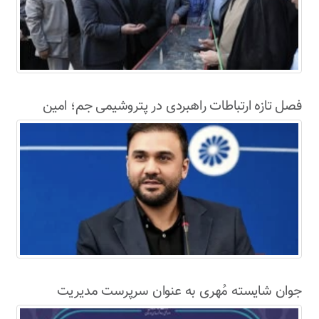
فصل تازه ارتباطات راهبردی در پتروشیمی جم؛ امین
حاجی‌دولو سکاندار روابط عمومی و امور بین‌الملل شد
جوان شایسته مُهری به عنوان سرپرست مدیریت
راهداری اداره کل راه و شهرسازی لارستان معرفی شد