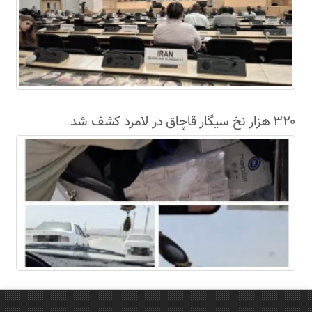
۳۲۰ هزار نخ سیگار قاچاق در لامرد کشف شد