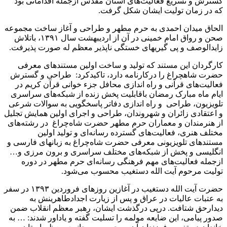
گسترش و تسریع فعالیت‌های آستان مقدس ازجمله اقداماتی بود
که در زمان تولیت ایشان شکل گرفت.
الحاق میدان احمدی به حرم مطهر و طراحی و آغاز ساخت مجموعه
صحن و رواق امام خمینی در آن از اردیبهشت سال ۱۳۹۱، باتلاش
زایدالوصف و پی گیریهای خستگی ناپذیر معظم له صورت پذیرفت.
کارگردان این مستند که تولید و ساخت اولین مستندهای معرفی
حضرت شاهچراغ را درکارنامه دارد، تاکیدکرد: طراحی و گسترش
فعالیت‌های قرآنی و راه اندازی محافل جزء خوانی قرآن کریم در
ایام ماه مبارک رمضان باقابلیت پخش زنده از شبکه‌های سراسری
تلویزیون، طراحی و راه اندازی دفاتر پاسخگویی به سوالات شرعی
و اعتقادی زائران و شهروندان، طراحی و اجرای اولین همایش تجلیل
از هنرمندان و معماران حرم مطهر حضرت شاه‌چراغ در رشته‌های
مختلف هنری، فعالیت‌های گسترده رسانه‌ای و تولید اولین
مستند‌های تلویزیونی معرفی حضرت شاه‌چراغ به زبانهای فارسی و
انگلیسی و پخش از شبکه‌های مختلف سراسری و برون مرزی و…
ازجمله فعالیت‌های مهم فرهنگی رسانه‌ای حرم مطهر در دوره
تولیت مرحوم آیت الله دستغیب محسوب می‌شود.
حضرت آیت الله دستغیب در آغازین روزهای فروردین ۱۳۹۳ در سفر
به عتبات عالیات در عراق و پس از زیارت اجدادطاهرینش به
دیدارحق شتافت. درپی درگذشت ایشان، رهبر معظم انقلاب ضمن
صدور پیامی، این ضایعه مولمه را تسلیت گفته و یاداور شدند: … به