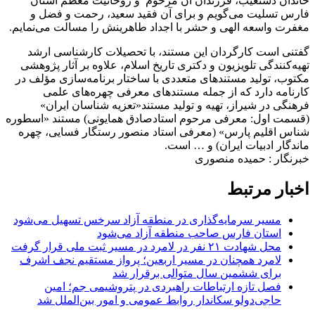
خاندان دستغیب، فرزندان آن مرحوم و روحانیت معظم استان
فارس تسلیت می‌گویم و برای آن فقید سعید، رحمت و فضل و
مغفرت واسعه الهی و حشر با اجداد طاهرینش را مسالت می‌نمایم.
گفتنی است کارگردان این مستند، با تحصیلات کارشناسی ارشد
تهیه‌کنندگی تلویزیون و دکتری تاریخ اسلام، علاوه بر آثار پژوهشی
مکتوب، تولید مستندهای متعددی با ساختار برنامه‌سازی مؤلف در
کارنامه دارد که از جمله مستندهای معرفی چهره‌های علمی
فرهنگی در شیراز، تهیه و تولید مستند«تعزیه شناسان ایران»
(قسمت اول: معرفی مرحوم استادصادق همایونی) مستند «اسطوره
شناس اقلیم پارس» (معرفی استاد منصور رستگار فسایی، چهره
ماندگار ادبیات ایران) و … است.
خبرنگار : حمیده منصوری
اخبار مرتبط
مسیر سرمایه‌گذاری در منطقه آزاد سرخس تسهیل می‌شود
استان فارس صاحب منطقه آزاد می‌شود
محل شهادت ۲۱ نفر در لامرد در مسیر ثبت ملی قرار گرفت
لامرد همچنان در مسیر اربعین؛ پرواز مستقیم نجف اشرف
برای ششمین سال متوالی برقرار شد
فصل تازه ارتباطات راهبردی در پتروشیمی جم؛ امین
حاجی‌دولو سکاندار روابط عمومی و امور بین‌الملل شد