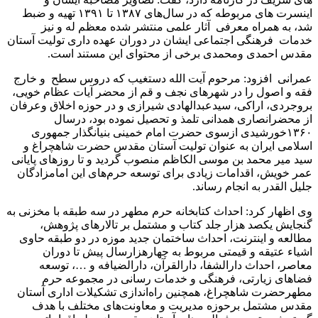
اینسرت های مربوطه که در سال‌های ۱۳۸۷ تا ۱۳۹۱ تهیه و ضبط
شد، به همراه معرفی آثار علمی منتشر شده معظم له و نیز
خدمات فرهنگی اجتماعی ایشان در دوران عهده داری تولیت آستان
مقدس احمدی ومحمدی برخی از محتوای این مستند است.
عمرانی افزود: مرحوم آیت الله دستغیب که دروس سطح و خارج
فقه و اصول را در شهرهای نجف و قم از محضر آیات عظام خویی،
بروجردی، اراکی، سیدعبدالهادی شیرازی و در حوزه اخلاق وعرفان
از محضرانصاری همدانی تلمذ و تحصیل نموده بود، درسال
۱۳۶۰خورشیدی ازسوی حضرت امام خمینی بنیانگذار جمهوری
اسلامی ایران به عنوان تولیت آستان مقدس حضرت شاهچراغ و
سید میر محمد بن موسی الکاظم منصوب گردید و تا روزهای پایانی
عمر خویش، اقدامات زیادی برای توسعه حرم‌های این امامزادگان
جلیل القدر به انجام رساند.
وی اظهار کرد: احداث کتابخانه حرم مطهر در سه طبقه با مخزنی به
گنجایش یکصد هزار جلد کتاب و مشتمل بر تالارهای پژوهش،
مطالعه و اینترنت، احداث ساختمان جدید موزه در دو طبقه حاوی
اشیاء عتیقه و قیمتی مربوط به چهارهزارسال پیش تا دوران
معاصر، احداث دارالشفا، دارالقرآن، دارالضیافه و …، توسعه
فضاهای زیارتی، فرهنگی و خدمات رسانی در مجموعه حرم
مطهرحضرت شاهچراغ، همچنین راه‌اندازی تشکیلات اداری آستان
مقدس مشتمل برحوزه مدیریت و معاونت‌های مختلف با هدف