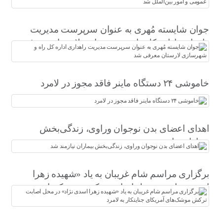
شد
جوان شایسته مُهری به عنوان سرپرست مدیریت
راهداری اداره کل راه و شهرسازی لارستان معرفی
شد
خاموشی ۲۴ دستگاه ماینر فاقد مجوز در لامرد
اهدای اعضای بدن نوجوان وراوی، زندگی‌بخش
بیماران نیازمند شد
برگزاری مراسم شام غریبان به یاد «شهیده زهرا
اسدی نژاد» در محل اصابت ترکش موشک‌های
آمریکای جنایتکار به لامرد