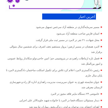
آخرین اخبار
مسیر سرمایه‌گذاری در منطقه آزاد سرخس تسهیل می‌شود
استان فارس صاحب منطقه آزاد می‌شود
محل شهادت ۲۱ نفر در لامرد در مسیر ثبت ملی قرار گرفت
لامرد همچنان در مسیر اربعین؛ پرواز مستقیم نجف اشرف برای ششمین سال متوالی
برقرار شد
فصل تازه ارتباطات راهبردی در پتروشیمی جم؛ امین حاجی‌دولو سکاندار روابط عمومی
و امور بین‌الملل شد
رئیس دادگستری لامرد اعلام کرد:تلاش برای تکمیل اسکلت ساختمان دادگستری لامرد تا
پایان سال جاری
جوان شایسته مُهری به عنوان سرپرست مدیریت راهداری اداره کل راه و شهرسازی
لارستان معرفی شد
خاموشی ۲۴ دستگاه ماینر فاقد مجوز در لامرد
دیدار مسئولان دستگاه قضا در لامرد با خانواده شهید جاویدالاثر علی اجرایی
اهدای اعضای بدن نوجوان وراوی، زندگی‌بخش بیماران نیازمند شد