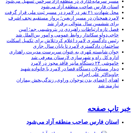
مسیر سرمایه‌گذاری در منطقه آزاد سرخس تسهیل می‌شود
استان فارس صاحب منطقه آزاد می‌شود
محل شهادت ۲۱ نفر در لامرد در مسیر ثبت ملی قرار گرفت
لامرد همچنان در مسیر اربعین؛ پرواز مستقیم نجف اشرف
برای ششمین سال متوالی برقرار شد
فصل تازه ارتباطات راهبردی در پتروشیمی جم؛ امین
حاجی‌دولو سکاندار روابط عمومی و امور بین‌الملل شد
رئیس دادگستری لامرد اعلام کرد:تلاش برای تکمیل اسکلت
ساختمان دادگستری لامرد تا پایان سال جاری
جوان شایسته مُهری به عنوان سرپرست مدیریت راهداری
اداره کل راه و شهرسازی لارستان معرفی شد
خاموشی ۲۴ دستگاه ماینر فاقد مجوز در لامرد
دیدار مسئولان دستگاه قضا در لامرد با خانواده شهید
جاویدالاثر علی اجرایی
اهدای اعضای بدن نوجوان وراوی، زندگی‌بخش بیماران
نیازمند شد
خبر تاپ صفحه
استان فارس صاحب منطقه آزاد می‌شود