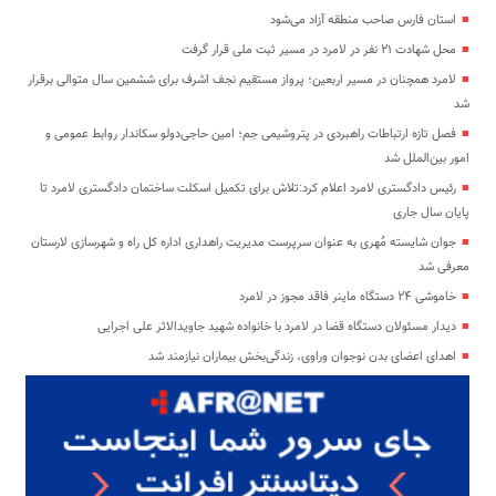
استان فارس صاحب منطقه آزاد می‌شود
محل شهادت ۲۱ نفر در لامرد در مسیر ثبت ملی قرار گرفت
لامرد همچنان در مسیر اربعین؛ پرواز مستقیم نجف اشرف برای ششمین سال متوالی برقرار
شد
فصل تازه ارتباطات راهبردی در پتروشیمی جم؛ امین حاجی‌دولو سکاندار روابط عمومی و
امور بین‌الملل شد
رئیس دادگستری لامرد اعلام کرد:تلاش برای تکمیل اسکلت ساختمان دادگستری لامرد تا
پایان سال جاری
جوان شایسته مُهری به عنوان سرپرست مدیریت راهداری اداره کل راه و شهرسازی لارستان
معرفی شد
خاموشی ۲۴ دستگاه ماینر فاقد مجوز در لامرد
دیدار مسئولان دستگاه قضا در لامرد با خانواده شهید جاویدالاثر علی اجرایی
اهدای اعضای بدن نوجوان وراوی، زندگی‌بخش بیماران نیازمند شد