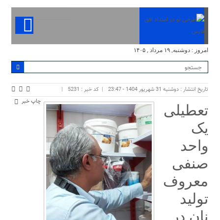
امروز : دوشنبه, ۱۹ مرداد , ۱۴۰۵
تاریخ انتشار : دوشنبه 31 شهریور 1404 - 23:47
کد خبر : 5231
چاپ خبر
تعطیلی
یک
واحد
صنفی
معروف
تولید
نان در