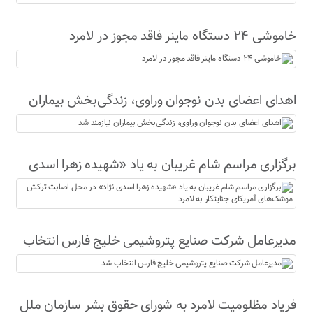
خاموشی ۲۴ دستگاه ماینر فاقد مجوز در لامرد
اهدای اعضای بدن نوجوان وراوی، زندگی‌بخش بیماران
نیازمند شد
برگزاری مراسم شام غریبان به یاد «شهیده زهرا اسدی
نژاد» در محل اصابت ترکش موشک‌های آمریکای
جنایتکار به لامرد
مدیرعامل شرکت صنایع پتروشیمی خلیج فارس انتخاب
شد
فریاد مظلومیت لامرد به شورای حقوق بشر سازمان ملل