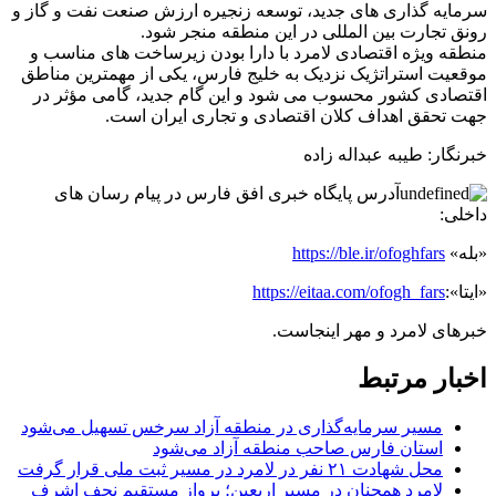
سرمایه گذاری های جدید، توسعه زنجیره ارزش صنعت نفت و گاز و
رونق تجارت بین المللی در این منطقه منجر شود.
منطقه ویژه اقتصادی لامرد با دارا بودن زیرساخت های مناسب و
موقعیت استراتژیک نزدیک به خلیج فارس، یکی از مهمترین مناطق
اقتصادی کشور محسوب می شود و این گام جدید، گامی مؤثر در
جهت تحقق اهداف کلان اقتصادی و تجاری ایران است.
خبرنگار: طیبه عبداله زاده
آدرس پایگاه خبری افق فارس در پیام رسان های
داخلی:
«بله»
https://ble.ir/ofoghfars
«ایتا»:
https://eitaa.com/ofogh_fars
خبرهای لامرد و مهر اینجاست.
اخبار مرتبط
مسیر سرمایه‌گذاری در منطقه آزاد سرخس تسهیل می‌شود
استان فارس صاحب منطقه آزاد می‌شود
محل شهادت ۲۱ نفر در لامرد در مسیر ثبت ملی قرار گرفت
لامرد همچنان در مسیر اربعین؛ پرواز مستقیم نجف اشرف