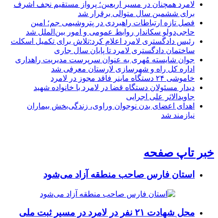
لامرد همچنان در مسیر اربعین؛ پرواز مستقیم نجف اشرف
برای ششمین سال متوالی برقرار شد
فصل تازه ارتباطات راهبردی در پتروشیمی جم؛ امین
حاجی‌دولو سکاندار روابط عمومی و امور بین‌الملل شد
رئیس دادگستری لامرد اعلام کرد:تلاش برای تکمیل اسکلت
ساختمان دادگستری لامرد تا پایان سال جاری
جوان شایسته مُهری به عنوان سرپرست مدیریت راهداری
اداره کل راه و شهرسازی لارستان معرفی شد
خاموشی ۲۴ دستگاه ماینر فاقد مجوز در لامرد
دیدار مسئولان دستگاه قضا در لامرد با خانواده شهید
جاویدالاثر علی اجرایی
اهدای اعضای بدن نوجوان وراوی، زندگی‌بخش بیماران
نیازمند شد
خبر تاپ صفحه
استان فارس صاحب منطقه آزاد می‌شود
محل شهادت ۲۱ نفر در لامرد در مسیر ثبت ملی