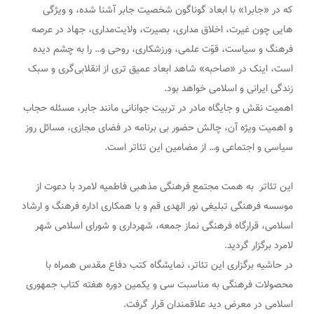
که در «جابر۱» با ابعاد گوناگون شخصیت جابر آشنا شده، و ویژگی
هایی چون غیرت، اخلاق مداری، بصیرت، ولایت‌مداری، جهاد در عرصه
فرهنگ و سیاست، قوّت علمی، ورزشکاری، روحی و… را به چشم دیده
است، اینک در «صاحبه» شاهد ابعاد عمیق تری از انقلابی‌گری و سبک
زندگی ایرانی و اسلامی خواهد بود.
اهمیت نقش و جایگاه مادر در تربیت جوانانی مانند جابر، مسئله حجاب
و اهمیت ویژه آن، چالش حضور بی برنامه در فضای مجازی، مسائل روز
سیاسی و اجتماعی و… از مضامین این تئاتر است.
این تئاتر به همت مجتمع فرهنگی مذهبی فاطمیه لامرد با دعوت از
موسسه فرهنگی تبلیغی نور الهدی قم و با همکاری اداره فرهنگ و ارشاد
اسلامی، قرارگاه فرهنگی نماز جمعه، شهرداری و شورای اسلامی شهر
لامرد برگزار گردید.
در حاشیه برگزاری این تئاتر، نمایشگاه کتب دفاع مقدس همراه با
محصولات فرهنگی به مناسبت سی و یکمین دوره هفته کتاب جمهوری
اسلامی در معرض دید علاقمندان قرار گرفت.