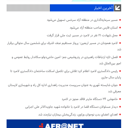
آخرین اخبار
مسیر سرمایه‌گذاری در منطقه آزاد سرخس تسهیل می‌شود
استان فارس صاحب منطقه آزاد می‌شود
محل شهادت ۲۱ نفر در لامرد در مسیر ثبت ملی قرار گرفت
لامرد همچنان در مسیر اربعین؛ پرواز مستقیم نجف اشرف برای ششمین سال متوالی برقرار
شد
فصل تازه ارتباطات راهبردی در پتروشیمی جم؛ امین حاجی‌دولو سکاندار روابط عمومی و
امور بین‌الملل شد
رئیس دادگستری لامرد اعلام کرد:تلاش برای تکمیل اسکلت ساختمان دادگستری لامرد تا
پایان سال جاری
جوان شایسته مُهری به عنوان سرپرست مدیریت راهداری اداره کل راه و شهرسازی لارستان
معرفی شد
خاموشی ۲۴ دستگاه ماینر فاقد مجوز در لامرد
دیدار مسئولان دستگاه قضا در لامرد با خانواده شهید جاویدالاثر علی اجرایی
اهدای اعضای بدن نوجوان وراوی، زندگی‌بخش بیماران نیازمند شد