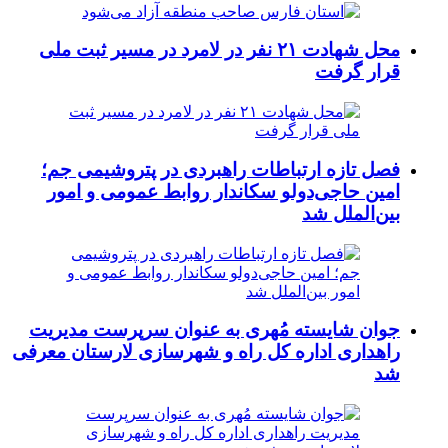
محل شهادت ۲۱ نفر در لامرد در مسیر ثبت ملی
قرار گرفت
فصل تازه ارتباطات راهبردی در پتروشیمی جم؛
امین حاجی‌دولو سکاندار روابط عمومی و امور
بین‌الملل شد
جوان شایسته مُهری به عنوان سرپرست مدیریت
راهداری اداره کل راه و شهرسازی لارستان معرفی
شد