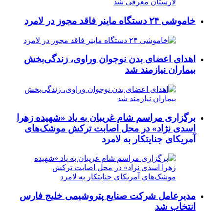
خاموشی ۲۴ دستگاه ماینر فاقد مجوز در لامرد
اهدای اعضای بدن نوجوان وراوی، زندگی‌بخش
بیماران نیازمند شد
برگزاری مراسم شام غریبان به یاد «شهیده زهرا
اسدی نژاد» در محل اصابت ترکش موشک‌های
آمریکای جنایتکار به لامرد
مدیرعامل شرکت صنایع پتروشیمی خلیج فارس
انتخاب شد