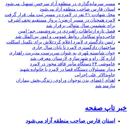
مسیر سرمایه‌گذاری در منطقه آزاد سرخس تسهیل می‌شود
استان فارس صاحب منطقه آزاد می‌شود
محل شهادت ۲۱ نفر در لامرد در مسیر ثبت ملی قرار گرفت
لامرد همچنان در مسیر اربعین؛ پرواز مستقیم نجف اشرف
برای ششمین سال متوالی برقرار شد
فصل تازه ارتباطات راهبردی در پتروشیمی جم؛ امین
حاجی‌دولو سکاندار روابط عمومی و امور بین‌الملل شد
رئیس دادگستری لامرد اعلام کرد:تلاش برای تکمیل اسکلت
ساختمان دادگستری لامرد تا پایان سال جاری
جوان شایسته مُهری به عنوان سرپرست مدیریت راهداری
اداره کل راه و شهرسازی لارستان معرفی شد
خاموشی ۲۴ دستگاه ماینر فاقد مجوز در لامرد
دیدار مسئولان دستگاه قضا در لامرد با خانواده شهید
جاویدالاثر علی اجرایی
اهدای اعضای بدن نوجوان وراوی، زندگی‌بخش بیماران
نیازمند شد
خبر تاپ صفحه
استان فارس صاحب منطقه آزاد می‌شود