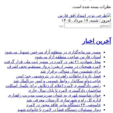
نظرات بسته شده است.
امروز : شنبه, ۱۷ مرداد , ۱۴۰۵
آخرین اخبار
مسیر سرمایه‌گذاری در منطقه آزاد سرخس تسهیل می‌شود
استان فارس صاحب منطقه آزاد می‌شود
محل شهادت ۲۱ نفر در لامرد در مسیر ثبت ملی قرار گرفت
لامرد همچنان در مسیر اربعین؛ پرواز مستقیم نجف اشرف
برای ششمین سال متوالی برقرار شد
فصل تازه ارتباطات راهبردی در پتروشیمی جم؛ امین
حاجی‌دولو سکاندار روابط عمومی و امور بین‌الملل شد
رئیس دادگستری لامرد اعلام کرد:تلاش برای تکمیل اسکلت
ساختمان دادگستری لامرد تا پایان سال جاری
جوان شایسته مُهری به عنوان سرپرست مدیریت راهداری
اداره کل راه و شهرسازی لارستان معرفی شد
خاموشی ۲۴ دستگاه ماینر فاقد مجوز در لامرد
دیدار مسئولان دستگاه قضا در لامرد با خانواده شهید