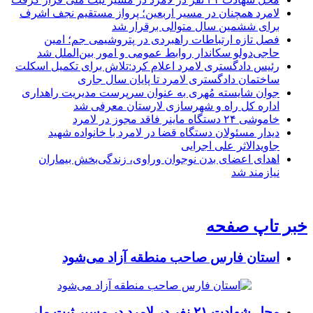
لامرد همچنان در مسیر اربعین؛ پرواز مستقیم نجف اشرف
برای ششمین سال متوالی برقرار شد
فصل تازه ارتباطات راهبردی در پتروشیمی جم؛ امین
حاجی‌دولو سکاندار روابط عمومی و امور بین‌الملل شد
رئیس دادگستری لامرد اعلام کرد:تلاش برای تکمیل اسکلت
ساختمان دادگستری لامرد تا پایان سال جاری
جوان شایسته مُهری به عنوان سرپرست مدیریت راهداری
اداره کل راه و شهرسازی لارستان معرفی شد
خاموشی ۲۴ دستگاه ماینر فاقد مجوز در لامرد
دیدار مسئولان دستگاه قضا در لامرد با خانواده شهید
جاویدالاثر علی اجرایی
اهدای اعضای بدن نوجوان وراوی، زندگی‌بخش بیماران
نیازمند شد
خبر تاپ صفحه
استان فارس صاحب منطقه آزاد می‌شود
محل شهادت ۲۱ نفر در لامرد در مسیر ثبت ملی