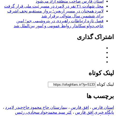
استان فارس صاحب منطقه آزاد می‌شود
محل شهادت ۲۱ نفر در لامرد در مسیر ثبت ملی قرار گرفت
لامرد همچنان در مسیر اربعین؛ پرواز مستقیم نجف اشرف
برای ششمین سال متوالی برقرار شد
فصل تازه ارتباطات راهبردی در پتروشیمی جم؛ امین
حاجی‌دولو سکاندار روابط عمومی و امور بین‌الملل شد
اشتراک گذاری
لینک کوتاه
لینک کوتاه
برچسب ها
استان فارس
،
افق فارس
،
بیمارستان حاج محمود حاج‌حیدر لامِرد
،
پایگاه خبری افق فارس
،
کتر سید محمدجواد سجادی، رئیس