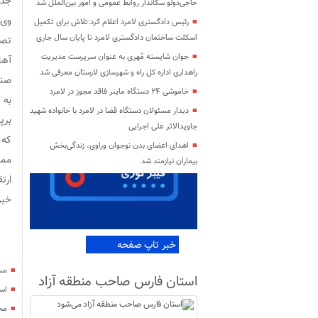
جدی
حاجی‌دولو سکاندار روابط عمومی و امور بین‌الملل شد
رئیس دادگستری لامرد اعلام کرد:تلاش برای تکمیل
اسکلت ساختمان دادگستری لامرد تا پایان سال جاری
تصم
جوان شایسته مُهری به عنوان سرپرست مدیریت
آها
راهداری اداره کل راه و شهرسازی لارستان معرفی شد
صنا
خاموشی ۲۴ دستگاه ماینر فاقد مجوز در لامرد
به گفته 
دیدار مسئولان دستگاه قضا در لامرد با خانواده شهید
جاویدالاثر علی اجرایی
که 
اهدای اعضای بدن نوجوان وراوی، زندگی‌بخش
بیماران نیازمند شد
ارتقا
خبرن
خبر تاپ صفحه
مس
استان فارس صاحب منطقه آزاد
اس
می‌شود
محل شهادت