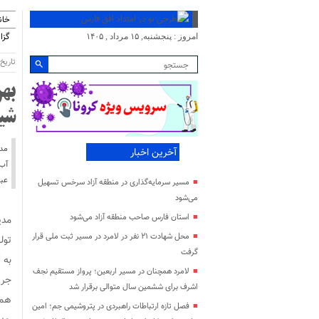
خان
گزا
امروز : پنجشنبه, ۱۵ مرداد , ۱۴۰۵
تاریخ انتش
شی
مدی
آخرین اخبار
آب 
عبدال
مسیر سرمایه‌گذاری در منطقه آزاد سرخس تسهیل
می‌شود
استان فارس صاحب منطقه آزاد می‌شود
مدی
محل شهادت ۲۱ نفر در لامرد در مسیر ثبت ملی قرار
تول
گرفت
به 
لامرد همچنان در مسیر اربعین؛ پرواز مستقیم نجف
اشرف برای ششمین سال متوالی برقرار شد
فصل تازه ارتباطات راهبردی در پتروشیمی جم؛ امین