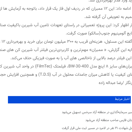
د وارد مدار بهره‌برداری شد.
وی ادامه داد: این ١۲ ممبران که در ردیف اول فاز یک قرار داد، باتوجه به آزما
یم به تعویض آن گرفته شد.
ر اظهار کرد: این پروژه تعمیراتی در راستای تعهدات تامین آب شیرین باکیفیت صنا
یع آلومینیوم جنوب(سالکو) صورت گرفت.
این مسئول، هزینه‌ای قریب به ٣٠٠ میلیون تومان برای خرید و بهره‌برداری ١٢ ممبران جدید صرف شده است.
این فیلتر درصد بالایی از ناخالصی های آب را به صورت فیزیکی حذف می‌کند.
ممبران‌های سایز ۸ اینچ مدل BW-30-400، ف
ی کیفیت یا کاهش میزان جامدات محلول در آب (T.D.S) و همچنین افزایش حجم تولید دارد.
گار /رضا عبداله زاده
اخبار مرتبط
یر سرمایه‌گذاری در منطقه آزاد سرخس تسهیل می‌شود
تان فارس صاحب منطقه آزاد می‌شود
 ۲۱ نفر در لامرد در مسیر ثبت ملی قرار گرفت