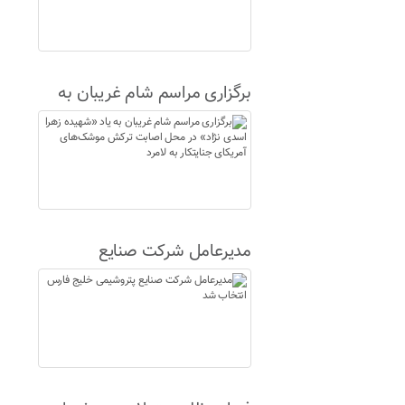
برگزاری مراسم شام غریبان به
یاد «شهیده زهرا اسدی نژاد» در
محل اصابت ترکش موشک‌های
آمریکای جنایتکار به لامرد
مدیرعامل شرکت صنایع
پتروشیمی خلیج فارس انتخاب
شد