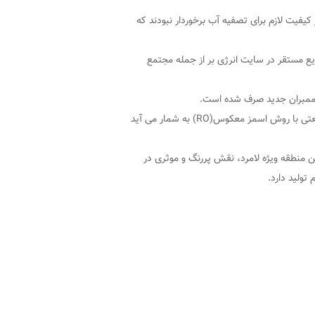
یش ها از کیفیت لازم برای تصفیه آب برخوردار نبودند که
یع مستقر در سایت انرژی بر از جمله مجتمع
برپایه این گزارش، « ممبران» مهم‌ترین و کاربردی‌ترین فیلتر آب شیرین کن های‌ صنعتی با روش اسمز معکوس(RO) به شمار می آید
یلمتک (FilmTec) در واحد آب شیرین کن منطقه ویژه لامرد، نقش پررنگ و موثری در