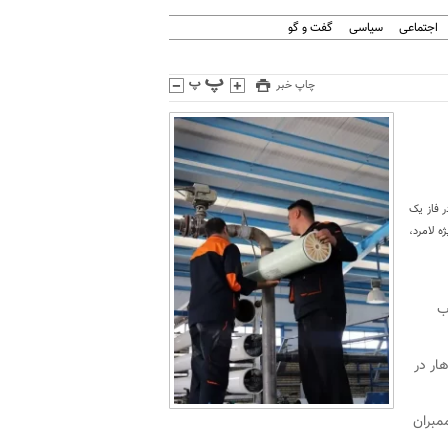
اجتماعی
سیاسی
گفت و گو
چاپ خبر
ر فاز یک
 لامرد،
ب
ار در
دار آب شیرین کن، طی عملیات یک روزه در ٨ خرداد ماه جاری نیز ١٢ ممبران