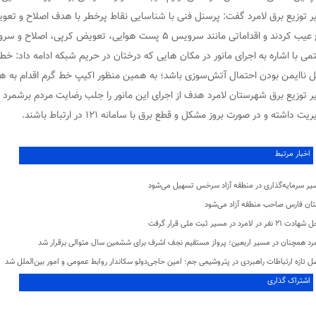
ر توزیع برق لامرد گفت: پرسنل فنی با شناسایی نقاط پرخطر با هدف اصلاح و تعوی
کردند و اقداماتی مانند سرویس ۵ پست هوایی، تعویض کرپی، اصلاح و سرویس بیش از ۵۰ مورد روشنایی انجام شد.
می با اشاره به اجرای مانور در مکان هایی که درختان در حریم شبکه ادامه داد: خ
ل ناایمن بودن احتمال آتش‌سوزی باشد؛ به همین منظور اکیپ خط گرم اقدام به ه
ر توزیع برق شهرستان لامرد هدف از اجرای این مانور را جلب رضایت مردم برشمرد و
یت داشته و در صورت بروز مشکل و قطع برق با سامانه ۱۲۱ در ارتباط باشند.
اخبار مرتبط
یر سرمایه‌گذاری در منطقه آزاد سرخس تسهیل می‌شود
تان فارس صاحب منطقه آزاد می‌شود
 ۲۱ نفر در لامرد در مسیر ثبت ملی قرار گرفت
مرد همچنان در مسیر اربعین؛ پرواز مستقیم نجف اشرف برای ششمین سال متوالی برقرار شد
 تازه ارتباطات راهبردی در پتروشیمی جم؛ امین حاجی‌دولو سکاندار روابط عمومی و امور بین‌الملل شد
اشتراک گذاری