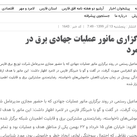
ه
پیشخوان اخبار
آرشیو دو هفته نامه افق فارس
استان فارس
لامرد و مهر
اقتصادی
رش
درباره ما
جستجوی پیشرفته
شار : پنجشنبه 13 آذر 1399 - 7:49
کد خبر : 1643
گزارى مانور عملیات جهادى برق در
مرد
اعیل رستمی در روند برگزاری مانور عملیات جهادی که با حضور مجازی مدیرعامل شرکت توزیع برق فارس 
ئو کنفرانس صورت گرفت، در گفت و گو با خبرنگار فارس در لامرد اظهار داشت: این مانور با هدف ارت
دگی پرسنل در زمان بحران،کاهش خاموشی‌های ناخواسته، رضایتمندی مشترکین برق و قابلیت اطمین
زار شده
اعیل رستمی در روند برگزاری مانور عملیات جهادی که با حضور مجازی مدیرعامل ش
ت گرفت، در گفت و گو با خبرنگار فارس در لامرد اظهار داشت: این مانور با هدف
وشی‌های ناخواسته، رضایتمندی مشترکین برق و قابلیت اطمینان شبکه برگزار شده
وی افزود: خیابان های ۱۵ خرداد و ۲۲ بهمن یکی از مناطق هدف و 
نین نقاطی که احتمال سوختگی لوازم، ایجاد خطر و خاموشی بود، مورد شناسایی ق