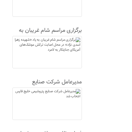
برگزاری مراسم شام غریبان به
یاد «شهیده زهرا اسدی نژاد» در
محل اصابت ترکش موشک‌های
آمریکای جنایتکار به لامرد
مدیرعامل شرکت صنایع
پتروشیمی خلیج فارس انتخاب
شد