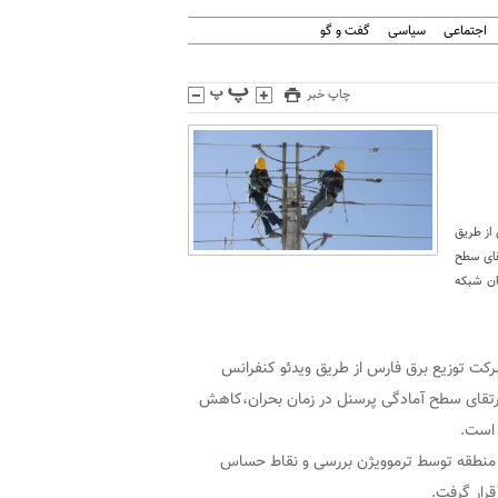
اجتماعی
سیاسی
گفت و گو
چاپ خبر
از طریق
قای سطح
ان شبکه
رکت توزیع برق فارس از طریق ویدئو کنفرانس
 ارتقای سطح آمادگی پرسنل در زمان بحران،کاهش
 است.
عملیات بود و تمام منطقه توسط ترموویژن بررسی و نقاط حساس
رار گرفت.