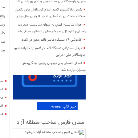
حاجی‌دولو سکاندار روابط عمومی و امور بین‌الملل شد
مدی
رئیس دادگستری لامرد اعلام کرد:تلاش برای تکمیل
رفع عیب 
اسکلت ساختمان دادگستری لامرد تا پایان سال جاری
رست
جوان شایسته مُهری به عنوان سرپرست مدیریت
راهداری اداره کل راه و شهرسازی لارستان معرفی شد
دلی
خاموشی ۲۴ دستگاه ماینر فاقد مجوز در لامرد
مدی
دیدار مسئولان دستگاه قضا در لامرد با خانواده شهید
مدیر
جاویدالاثر علی اجرایی
اهدای اعضای بدن نوجوان وراوی، زندگی‌بخش
بیماران نیازمند شد
مس
اس
محل شهادت
خبر تاپ صفحه
لا
فصل
استان فارس صاحب منطقه آزاد
می‌شود