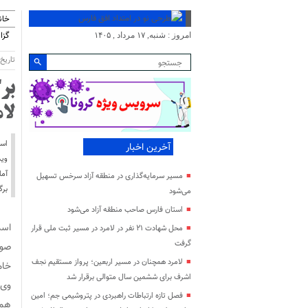
خان
گزا
امروز : شنبه, ۱۷ مرداد , ۱۴۰۵
تاریخ انت
بر
لا
اسم
آخرین اخبار
وید
آما
مسیر سرمایه‌گذاری در منطقه آزاد سرخس تسهیل
برگ
می‌شود
استان فارس صاحب منطقه آزاد می‌شود
اسم
محل شهادت ۲۱ نفر در لامرد در مسیر ثبت ملی قرار
گرفت
صور
لامرد همچنان در مسیر اربعین؛ پرواز مستقیم نجف
خام
اشرف برای ششمین سال متوالی برقرار شد
فصل تازه ارتباطات راهبردی در پتروشیمی جم؛ امین
همچ