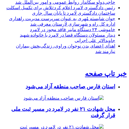
حاجی‌دولو سکاندار روابط عمومی و امور بین‌الملل شد
رئیس دادگستری لامرد اعلام کرد:تلاش برای تکمیل اسکلت
ساختمان دادگستری لامرد تا پایان سال جاری
جوان شایسته مُهری به عنوان سرپرست مدیریت راهداری
اداره کل راه و شهرسازی لارستان معرفی شد
خاموشی ۲۴ دستگاه ماینر فاقد مجوز در لامرد
دیدار مسئولان دستگاه قضا در لامرد با خانواده شهید
جاویدالاثر علی اجرایی
اهدای اعضای بدن نوجوان وراوی، زندگی‌بخش بیماران
نیازمند شد
خبر تاپ صفحه
استان فارس صاحب منطقه آزاد می‌شود
محل شهادت ۲۱ نفر در لامرد در مسیر ثبت ملی
قرار گرفت