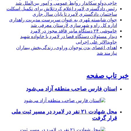
حاجی‌دولو سکاندار روابط عمومی و امور بین‌الملل شد
رئیس دادگستری لامرد اعلام کرد:تلاش برای تکمیل اسکلت
ساختمان دادگستری لامرد تا پایان سال جاری
جوان شایسته مُهری به عنوان سرپرست مدیریت راهداری
اداره کل راه و شهرسازی لارستان معرفی شد
خاموشی ۲۴ دستگاه ماینر فاقد مجوز در لامرد
دیدار مسئولان دستگاه قضا در لامرد با خانواده شهید
جاویدالاثر علی اجرایی
اهدای اعضای بدن نوجوان وراوی، زندگی‌بخش بیماران
نیازمند شد
خبر تاپ صفحه
استان فارس صاحب منطقه آزاد می‌شود
محل شهادت ۲۱ نفر در لامرد در مسیر ثبت ملی
قرار گرفت