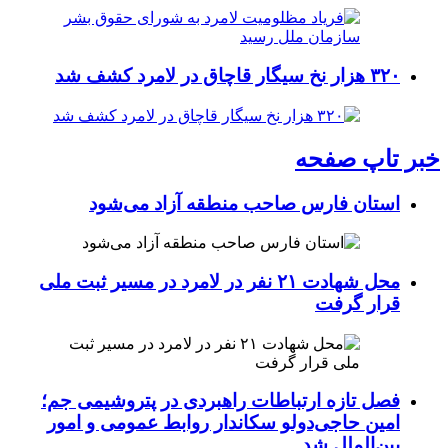
۳۲۰ هزار نخ سیگار قاچاق در لامرد کشف شد
خبر تاپ صفحه
استان فارس صاحب منطقه آزاد می‌شود
محل شهادت ۲۱ نفر در لامرد در مسیر ثبت ملی
قرار گرفت
فصل تازه ارتباطات راهبردی در پتروشیمی جم؛
امین حاجی‌دولو سکاندار روابط عمومی و امور
بین‌الملل شد