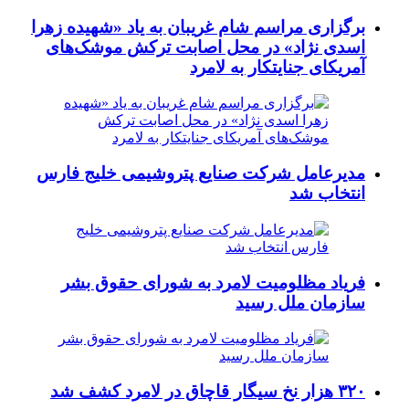
برگزاری مراسم شام غریبان به یاد «شهیده زهرا
اسدی نژاد» در محل اصابت ترکش موشک‌های
آمریکای جنایتکار به لامرد
مدیرعامل شرکت صنایع پتروشیمی خلیج فارس
انتخاب شد
فریاد مظلومیت لامرد به شورای حقوق بشر
سازمان ملل رسید
۳۲۰ هزار نخ سیگار قاچاق در لامرد کشف شد