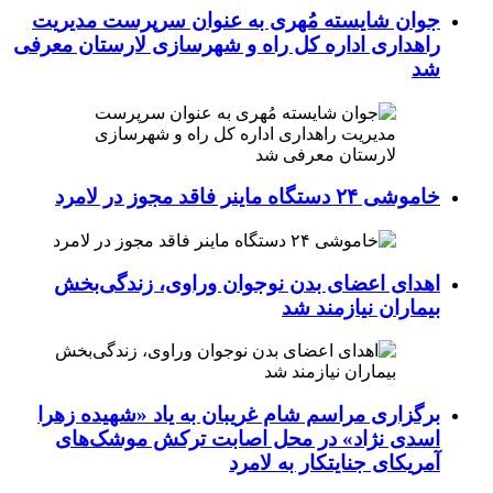
جوان شایسته مُهری به عنوان سرپرست مدیریت
راهداری اداره کل راه و شهرسازی لارستان معرفی
شد
خاموشی ۲۴ دستگاه ماینر فاقد مجوز در لامرد
اهدای اعضای بدن نوجوان وراوی، زندگی‌بخش
بیماران نیازمند شد
برگزاری مراسم شام غریبان به یاد «شهیده زهرا
اسدی نژاد» در محل اصابت ترکش موشک‌های
آمریکای جنایتکار به لامرد