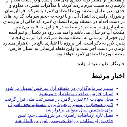
پارسیان به سمت بیرم بازدید کردند.با مذاکرات فشرده، مداوم و
جدی مدیر عامل منطقه ویژه اقتصادی لامرد با شرکت فرا آبرسان
و شورای راهبردی انتقال آب، و با توجه به حجم سرمایه گذاری های
در دست اقدام در منطقه ویژه اقتصادی لامرد که حاکی از نیازمندی
صنایع انرژی بر مستقر در منطقه در فاز اول به ۵ میلیون متر
مکعب آب در سال می باشد و امید می رود در یکسال و نیم آینده
این حجم از آبرسانی به منطقه توسط شرکت فرا آبرسان انجام
پذیرد.لازم به ذکر است، این پروژه با اعتباری بالغ بر ۵۰ هزار میلیارد
تومان در دست اجراست و اولین نقطه آبرسانی به استان فارس،
منطقه ویژه اقتصادی لامرد خواهد بود.
خبرنگار: طیبه عبداله زاده
اخبار مرتبط
مسیر سرمایه‌گذاری در منطقه آزاد سرخس تسهیل می‌شود
استان فارس صاحب منطقه آزاد می‌شود
محل شهادت ۲۱ نفر در لامرد در مسیر ثبت ملی قرار گرفت
لامرد همچنان در مسیر اربعین؛ پرواز مستقیم نجف اشرف
برای ششمین سال متوالی برقرار شد
فصل تازه ارتباطات راهبردی در پتروشیمی جم؛ امین
حاجی‌دولو سکاندار روابط عمومی و امور بین‌الملل شد