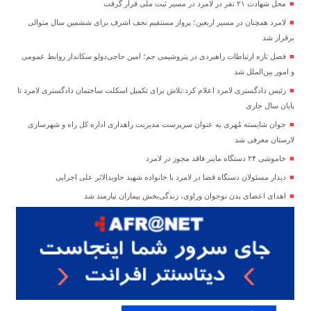
محل شهادت ۲۱ نفر در لامرد در مسیر ثبت ملی قرار گرفت
لامرد همچنان در مسیر اربعین؛ پرواز مستقیم نجف اشرف برای ششمین سال متوالی
برقرار شد
فصل تازه ارتباطات راهبردی در پتروشیمی جم؛ امین حاجی‌دولو سکاندار روابط عمومی
و امور بین‌الملل شد
رئیس دادگستری لامرد اعلام کرد:تلاش برای تکمیل اسکلت ساختمان دادگستری لامرد تا
پایان سال جاری
جوان شایسته مُهری به عنوان سرپرست مدیریت راهداری اداره کل راه و شهرسازی
لارستان معرفی شد
خاموشی ۲۴ دستگاه ماینر فاقد مجوز در لامرد
دیدار مسئولان دستگاه قضا در لامرد با خانواده شهید جاویدالاثر علی اجرایی
اهدای اعضای بدن نوجوان وراوی، زندگی‌بخش بیماران نیازمند شد