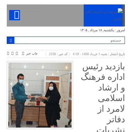
امروز : یکشنبه, ۱۸ مرداد , ۱۴۰۵
چاپ خبر
تاریخ انتشار : شنبه 1 خرداد 1400 - 4:18
کد خبر : 2536
بازدید رئیس
اداره فرهنگ
و ارشاد
اسلامی
لامرد از
دفاتر
نشریات