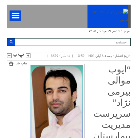
امروز : شنبه, ۱۷ مرداد , ۱۴۰۵
تاریخ انتشار : جمعه 6 آبان 1401 - 13:59
کد خبر : 3679
چاپ خبر
“ایوب
موالی
بیرمی
نژاد”
سرپرست
مدیریت
بیمارستان