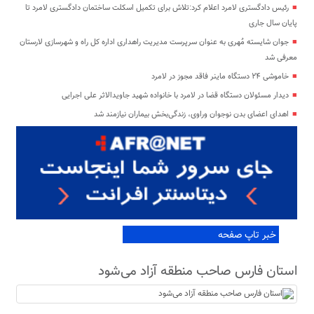
رئیس دادگستری لامرد اعلام کرد:تلاش برای تکمیل اسکلت ساختمان دادگستری لامرد تا
پایان سال جاری
جوان شایسته مُهری به عنوان سرپرست مدیریت راهداری اداره کل راه و شهرسازی لارستان
معرفی شد
خاموشی ۲۴ دستگاه ماینر فاقد مجوز در لامرد
دیدار مسئولان دستگاه قضا در لامرد با خانواده شهید جاویدالاثر علی اجرایی
اهدای اعضای بدن نوجوان وراوی، زندگی‌بخش بیماران نیازمند شد
خبر تاپ صفحه
استان فارس صاحب منطقه آزاد می‌شود