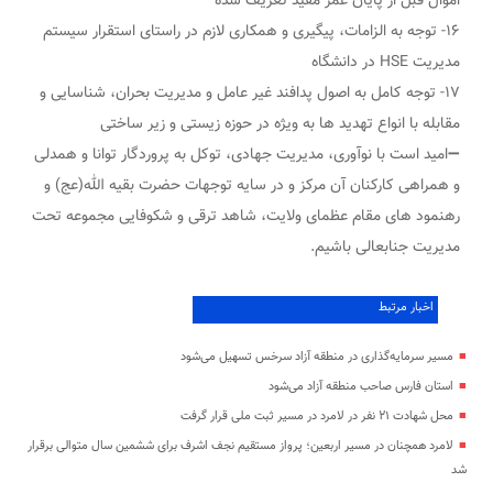
اموال قبل از پایان عمر مفید تعریف شده
۱۶- توجه به الزامات، پیگیری و همکاری لازم در راستای استقرار سیستم
مدیریت HSE در دانشگاه
۱۷- توجه کامل به اصول پدافند غیر عامل و مدیریت بحران، شناسایی و
مقابله با انواع تهدید ها به ویژه در حوزه زیستی و زیر ساختی
➖امید است با نوآوری، مدیریت جهادی، توکل به پروردگار توانا و همدلی
و همراهی کارکنان آن مرکز و در سایه توجهات حضرت بقیه الله(عج) و
رهنمود های مقام عظمای ولایت، شاهد ترقی و شکوفایی مجموعه تحت
مدیریت جنابعالی باشیم.
اخبار مرتبط
مسیر سرمایه‌گذاری در منطقه آزاد سرخس تسهیل می‌شود
استان فارس صاحب منطقه آزاد می‌شود
محل شهادت ۲۱ نفر در لامرد در مسیر ثبت ملی قرار گرفت
لامرد همچنان در مسیر اربعین؛ پرواز مستقیم نجف اشرف برای ششمین سال متوالی برقرار
شد