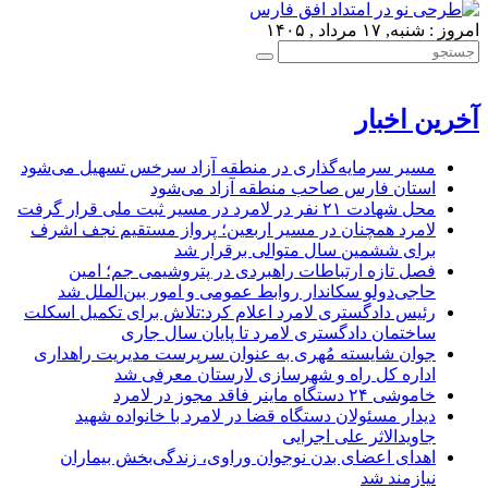
امروز : شنبه, ۱۷ مرداد , ۱۴۰۵
آخرین اخبار
مسیر سرمایه‌گذاری در منطقه آزاد سرخس تسهیل می‌شود
استان فارس صاحب منطقه آزاد می‌شود
محل شهادت ۲۱ نفر در لامرد در مسیر ثبت ملی قرار گرفت
لامرد همچنان در مسیر اربعین؛ پرواز مستقیم نجف اشرف
برای ششمین سال متوالی برقرار شد
فصل تازه ارتباطات راهبردی در پتروشیمی جم؛ امین
حاجی‌دولو سکاندار روابط عمومی و امور بین‌الملل شد
رئیس دادگستری لامرد اعلام کرد:تلاش برای تکمیل اسکلت
ساختمان دادگستری لامرد تا پایان سال جاری
جوان شایسته مُهری به عنوان سرپرست مدیریت راهداری
اداره کل راه و شهرسازی لارستان معرفی شد
خاموشی ۲۴ دستگاه ماینر فاقد مجوز در لامرد
دیدار مسئولان دستگاه قضا در لامرد با خانواده شهید
جاویدالاثر علی اجرایی
اهدای اعضای بدن نوجوان وراوی، زندگی‌بخش بیماران
نیازمند شد