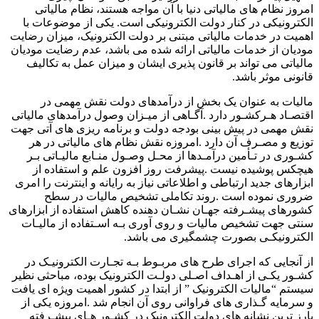
امروز نظام های مالیاتی دنیا با آن مواجه هستند، نظام مالیاتی
الکترونیکی در کنار دولت الکترونیکی است. یکی از موضوعات با
اهمیت در خدمات مالیاتی مبتنی بر دولت الکترونیک، میزان رضایت
مودیان از خدمات مالیاتی ارائه شده می باشد، عدم رضایت مودیان
مالیاتی می تواند بر قانون پذیری ایشان و میزان عمل به تکالیف
قانونی موثر باشد.
مالیات به عنوان یک بخش از درآمدهای دولت نقش مهمی در
اقتصـاد هـرکشـور دارد .آگـاهی از میـزان وصول درآمدهای مالیاتی
نقش مهمی در پیش بینی بودجه دولت و برنامه ریزی های آتی جهت
توزیع و مصـرف آن دارد .امروزه نقش نظام های مالیاتی در هر
کشـوری در تـأمین درآمـدها از محـل وصـول منـابع مالیـاتی بـر
هیچکس پوشیده نیست .پیشرفت روز افزون علم و استفاده از
ابزارهای جدید ارتباطی و اطلاعاتی نیاز به رایانه و اینترنت را امری
ضروری نموده است .روند تکاملی تشخیص مالیات در سطح
کشورهای پیشـرفته جهـان نشـان دهنده کاهش استفاده از ابزارهای
سنتی جهت تشخیص مالیات و روی آوری بـه اسـتفاده از مالیـات
الکترونیکـی بصورت چشمگیری می باشد.
از آنجایی که اجرای طرح های مربـوط بـه تجـارت الکترونیـک در
کشـور یکـی از اهـداف اصـلی دولـت الکترونیک بوده، مباحثی نظیر
سیستم “مالیات الکترونیک ” از ابتدا در کشور اهمیت ویژه ای یافت
و سرمایه گـذاری های فراوانی روی آن انجام شد .امروزه یکی از
بارز ترین نشانه های دولت الکترونیک در کشـور هـای پیشـرفته