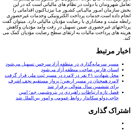
تعامل شهروندان با دولت در نظام های مالیاتی است که در این
بخش سازمان امـور مالیـاتی کشـور مـا نیزتـاکنون اقداماتی را
انجام داده است.خدمات پرداخت الکترونیکی وخدمات غیرحضوری
رابطه مثبت و معناداری با رضایت مؤدیان مالیاتی دارد. میتوان گفت
پرداختهای غیرحضوری ضمن تسهیل در رفت وآمد مؤدیان وکاهش
هزینه های پرداخت مالیات به ارتقای سطح رضایت مؤدیان کمک می
کند.
اخبار مرتبط
مسیر سرمایه‌گذاری در منطقه آزاد سرخس تسهیل می‌شود
استان فارس صاحب منطقه آزاد می‌شود
محل شهادت ۲۱ نفر در لامرد در مسیر ثبت ملی قرار گرفت
لامرد همچنان در مسیر اربعین؛ پرواز مستقیم نجف اشرف
برای ششمین سال متوالی برقرار شد
فصل تازه ارتباطات راهبردی در پتروشیمی جم؛ امین
حاجی‌دولو سکاندار روابط عمومی و امور بین‌الملل شد
اشتراک گذاری