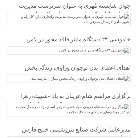
جوان شایسته مُهری به عنوان سرپرست مدیریت
راهداری اداره کل راه و شهرسازی لارستان معرفی
شد
خاموشی ۲۴ دستگاه ماینر فاقد مجوز در لامرد
اهدای اعضای بدن نوجوان وراوی، زندگی‌بخش
بیماران نیازمند شد
برگزاری مراسم شام غریبان به یاد «شهیده زهرا
اسدی نژاد» در محل اصابت ترکش موشک‌های
آمریکای جنایتکار به لامرد
مدیرعامل شرکت صنایع پتروشیمی خلیج فارس
انتخاب شد