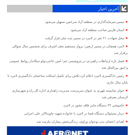
آخرین اخبار
مسیر سرمایه‌گذاری در منطقه آزاد سرخس تسهیل می‌شود
استان فارس صاحب منطقه آزاد می‌شود
محل شهادت ۲۱ نفر در لامرد در مسیر ثبت ملی قرار گرفت
لامرد همچنان در مسیر اربعین؛ پرواز مستقیم نجف اشرف برای ششمین سال متوالی
برقرار شد
فصل تازه ارتباطات راهبردی در پتروشیمی جم؛ امین حاجی‌دولو سکاندار روابط عمومی
و امور بین‌الملل شد
رئیس دادگستری لامرد اعلام کرد:تلاش برای تکمیل اسکلت ساختمان دادگستری لامرد تا
پایان سال جاری
جوان شایسته مُهری به عنوان سرپرست مدیریت راهداری اداره کل راه و شهرسازی
لارستان معرفی شد
خاموشی ۲۴ دستگاه ماینر فاقد مجوز در لامرد
دیدار مسئولان دستگاه قضا در لامرد با خانواده شهید جاویدالاثر علی اجرایی
اهدای اعضای بدن نوجوان وراوی، زندگی‌بخش بیماران نیازمند شد