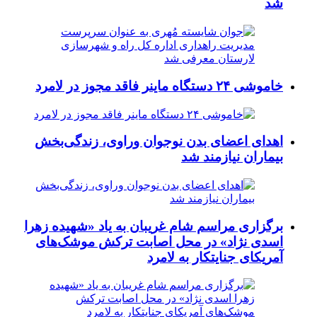
شد
خاموشی ۲۴ دستگاه ماینر فاقد مجوز در لامرد
اهدای اعضای بدن نوجوان وراوی، زندگی‌بخش
بیماران نیازمند شد
برگزاری مراسم شام غریبان به یاد «شهیده زهرا
اسدی نژاد» در محل اصابت ترکش موشک‌های
آمریکای جنایتکار به لامرد