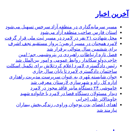
آخرین اخبار
مسیر سرمایه‌گذاری در منطقه آزاد سرخس تسهیل می‌شود
استان فارس صاحب منطقه آزاد می‌شود
محل شهادت ۲۱ نفر در لامرد در مسیر ثبت ملی قرار گرفت
لامرد همچنان در مسیر اربعین؛ پرواز مستقیم نجف اشرف
برای ششمین سال متوالی برقرار شد
فصل تازه ارتباطات راهبردی در پتروشیمی جم؛ امین
حاجی‌دولو سکاندار روابط عمومی و امور بین‌الملل شد
رئیس دادگستری لامرد اعلام کرد:تلاش برای تکمیل اسکلت
ساختمان دادگستری لامرد تا پایان سال جاری
جوان شایسته مُهری به عنوان سرپرست مدیریت راهداری
اداره کل راه و شهرسازی لارستان معرفی شد
خاموشی ۲۴ دستگاه ماینر فاقد مجوز در لامرد
دیدار مسئولان دستگاه قضا در لامرد با خانواده شهید
جاویدالاثر علی اجرایی
اهدای اعضای بدن نوجوان وراوی، زندگی‌بخش بیماران
نیازمند شد