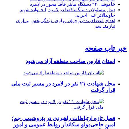
خاموشی ۲۴ دستگاه ماینر فاقد مجوز در لامرد
دیدار مسئولان دستگاه قضا در لامرد با خانواده شهید
جاویدالاثر علی اجرایی
اهدای اعضای بدن نوجوان وراوی، زندگی‌بخش بیماران
نیازمند شد
خبر تاپ صفحه
استان فارس صاحب منطقه آزاد می‌شود
محل شهادت ۲۱ نفر در لامرد در مسیر ثبت ملی
قرار گرفت
فصل تازه ارتباطات راهبردی در پتروشیمی جم؛
امین حاجی‌دولو سکاندار روابط عمومی و امور