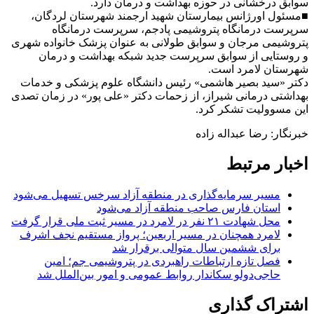
سوابق درخشانی در حوزه بهداشت و درمان دارد.
■مسئول اورژانس بیمارستان شهید ارجمند شهرستان لردگان،
سرپرست درمانگاه پتروشیمی پادجم، سرپرست درمانگاه
پتروشیمی مرجان و سوابق طولانی به عنوان پزشک خانواده شهری
و روستایی از سوابق سرپرست جدید شبکه بهداشت و درمان
شهرستان لامرد است.
دکتر «سید بصیر هاشمی» رئیس دانشگاه علوم پزشکی و خدمات
بهداشتی درمانی شیراز، از زحمات دکتر «علی پور» در زمان تصدی
این مسوولیت تشکر کرد.
خبرنگار: رضا عبداله زاده
اخبار مرتبط
مسیر سرمایه‌گذاری در منطقه آزاد سرخس تسهیل می‌شود
استان فارس صاحب منطقه آزاد می‌شود
محل شهادت ۲۱ نفر در لامرد در مسیر ثبت ملی قرار گرفت
لامرد همچنان در مسیر اربعین؛ پرواز مستقیم نجف اشرف
برای ششمین سال متوالی برقرار شد
فصل تازه ارتباطات راهبردی در پتروشیمی جم؛ امین
حاجی‌دولو سکاندار روابط عمومی و امور بین‌الملل شد
اشتراک گذاری