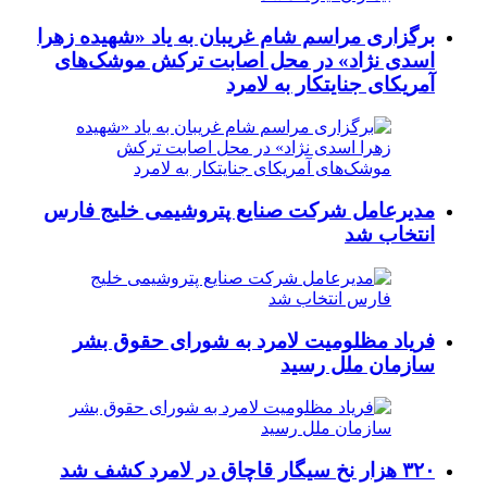
برگزاری مراسم شام غریبان به یاد «شهیده زهرا
اسدی نژاد» در محل اصابت ترکش موشک‌های
آمریکای جنایتکار به لامرد
مدیرعامل شرکت صنایع پتروشیمی خلیج فارس
انتخاب شد
فریاد مظلومیت لامرد به شورای حقوق بشر
سازمان ملل رسید
۳۲۰ هزار نخ سیگار قاچاق در لامرد کشف شد