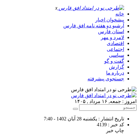
x
خانه
پیشخوان اخبار
آرشیو دو هفته نامه افق فارس
استان فارس
لامرد و مهر
اقتصادی
اجتماعی
سیاسی
گفت و گو
گزارش
درباره ما
جستجوی پیشرفته
امروز : جمعه, ۱۶ مرداد , ۱۴۰۵
تاریخ انتشار : یکشنبه 28 آبان 1402 - 7:40
کد خبر : 4139
چاپ خبر