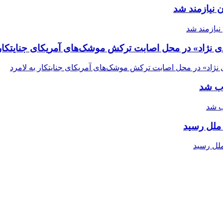
 نیازمند شد
ی نژاد» در محل اصابت ترکش موشک‌های آمریکای جنایتکار 
اب شد
ملل رسید