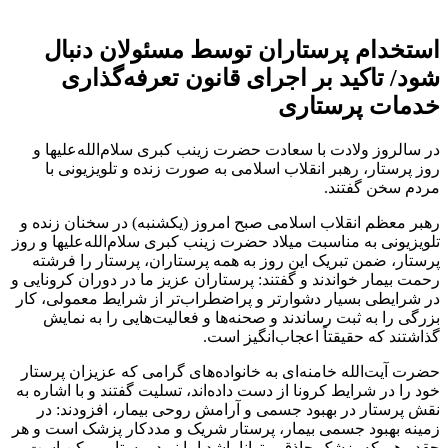
استخدام پرستاران توسط مسئولان دنبال
شود/ تاکید بر اجرای قانون تعرفه‌گذاری
خدمات پرستاری
در سالروز ولادت با سعادت حضرت زینب کبری سلام‌الله‌علیها و
روز پرستار، رهبر انقلاب اسلامی به صورت زنده و تلویزیونی با
مردم سخن گفتند.
رهبر معظم انقلاب اسلامی صبح امروز (یکشنبه) در سخنان زنده و
تلویزیونی به مناسبت میلاد حضرت زینب کبری سلام‌الله‌علیها و روز
پرستار، ضمن تبریک این روز به همه پرستاران، پرستار را فرشته
رحمت بیمار خواندند و گفتند: پرستاران عزیز ما در دوران کرونایی و
در شرایطی بسیار دشوارتر و پراضطراب‌تر از شرایط معمولی، کار
بزرگی را به ثبت رساندند و صحنه‌ها و فعالیت‌هایی را به نمایش
گذاشتند که حقیقتاً اعجاب‌انگیز است.
حضرت آیت‌الله خامنه‌ای به خانواده‌های گرامی که عزیزان پرستار
خود را در شرایط کرونا از دست داده‌اند، تسلیت گفتند و با اشاره به
نقش پرستار در بهبود جسمی و آرامش روحی بیمار، افزودند: در
زمینه بهبود جسمی بیمار، پرستار شریک و مددکار پزشک است و هر
چقدر هم که پزشک حاذق و توانا باشد اما نبود پرستار ممکن است