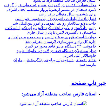
استان فارس صاحب منطقه آزاد می‌شود
محل شهادت ۲۱ نفر در لامرد در مسیر ثبت ملی قرار گرفت
لامرد همچنان در مسیر اربعین؛ پرواز مستقیم نجف اشرف
برای ششمین سال متوالی برقرار شد
فصل تازه ارتباطات راهبردی در پتروشیمی جم؛ امین
حاجی‌دولو سکاندار روابط عمومی و امور بین‌الملل شد
رئیس دادگستری لامرد اعلام کرد:تلاش برای تکمیل اسکلت
ساختمان دادگستری لامرد تا پایان سال جاری
جوان شایسته مُهری به عنوان سرپرست مدیریت راهداری
اداره کل راه و شهرسازی لارستان معرفی شد
خاموشی ۲۴ دستگاه ماینر فاقد مجوز در لامرد
دیدار مسئولان دستگاه قضا در لامرد با خانواده شهید
جاویدالاثر علی اجرایی
اهدای اعضای بدن نوجوان وراوی، زندگی‌بخش بیماران
نیازمند شد
خبر تاپ صفحه
استان فارس صاحب منطقه آزاد می‌شود