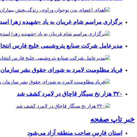
برگزاری مراسم شام غریبان به یاد «شهیده زهرا اسد
مدیرعامل شرکت صنایع پتروشیمی خلیج فارس انتخ
فریاد مظلومیت لامرد به شورای حقوق بشر سازمان 
۳۲۰ هزار نخ سیگار قاچاق در لامرد کشف شد
خبر تاپ صفحه
استان فارس صاحب منطقه آزاد می‌شود