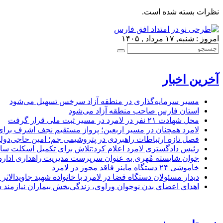
نظرات بسته شده است.
امروز : شنبه, ۱۷ مرداد , ۱۴۰۵
آخرین اخبار
مسیر سرمایه‌گذاری در منطقه آزاد سرخس تسهیل می‌شود
استان فارس صاحب منطقه آزاد می‌شود
محل شهادت ۲۱ نفر در لامرد در مسیر ثبت ملی قرار گرفت
لامرد همچنان در مسیر اربعین؛ پرواز مستقیم نجف اشرف برا
فصل تازه ارتباطات راهبردی در پتروشیمی جم؛ امین حاجی‌دولو
رئیس دادگستری لامرد اعلام کرد:تلاش برای تکمیل اسکلت ساخ
جوان شایسته مُهری به عنوان سرپرست مدیریت راهداری ادار
خاموشی ۲۴ دستگاه ماینر فاقد مجوز در لامرد
دیدار مسئولان دستگاه قضا در لامرد با خانواده شهید جاویدالاثر
اهدای اعضای بدن نوجوان وراوی، زندگی‌بخش بیماران نیازمند 