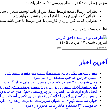
مجموع نظرات : 0
در انتظار بررسی : 0
انتشار یافته : ۰
نظرات ارسال شده توسط شما، پس از تایید توسط مدیران سای
نظراتی که حاوی تهمت یا افترا باشد منتشر نخواهد شد.
نظراتی که به غیر از زبان فارسی یا غیر مرتبط با خبر باشد منت
نظرات بسته شده است.
امروز : شنبه, ۱۷ مرداد , ۱۴۰۵
آخرین اخبار
مسیر سرمایه‌گذاری در منطقه آزاد سرخس تسهیل می‌شود
استان فارس صاحب منطقه آزاد می‌شود
محل شهادت ۲۱ نفر در لامرد در مسیر ثبت ملی قرار گرفت
لامرد همچنان در مسیر اربعین؛ پرواز مستقیم نجف اشرف برا
فصل تازه ارتباطات راهبردی در پتروشیمی جم؛ امین حاجی‌دولو
رئیس دادگستری لامرد اعلام کرد:تلاش برای تکمیل اسکلت ساخ
جوان شایسته مُهری به عنوان سرپرست مدیریت راهداری ادار
خاموشی ۲۴ دستگاه ماینر فاقد مجوز در لامرد