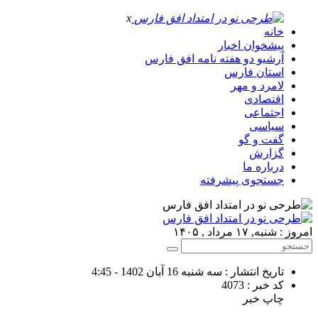
x
خانه
پیشخوان اخبار
آرشیو دو هفته نامه افق فارس
استان فارس
لامرد و مهر
اقتصادی
اجتماعی
سیاسی
گفت و گو
گزارش
درباره ما
جستجوی پیشرفته
امروز : شنبه, ۱۷ مرداد , ۱۴۰۵
تاریخ انتشار : سه شنبه 16 آبان 1402 - 4:45
کد خبر : 4073
چاپ خبر