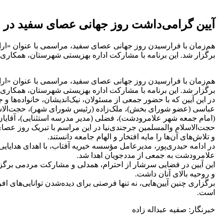
آیین گرامی‌داشت روز جهانی عصای سفید در 
هم‌زمان با فرارسیدن روز جهانی عصای سفید، مراسمی با عنوان «اراده
برگزار شد. این برنامه با مشارکت اداره بهزیستی شهرستان، همکاری انجمن نابینایان و ک
هم‌زمان با فرارسیدن روز جهانی عصای سفید، مراسمی با عنوان «اراده
برگزار شد. این برنامه با مشارکت اداره بهزیستی شهرستان، همکاری انجمن نابینایان 
در این آیین که با حضور جمعی از مسئولان، نیک‌اندیشان، خانواده‌ها و 
عباسی (عضو شورای بخش)، ملک‌زاده (رئیس شورای شهر)، حجت‌الاسلام
(امام جمعه شهر علامرودشت)، فضلی (مدیر مدرسه استثنایی)، آقایان 
حجت‌الاسلام والمسلمین جرجندی‌نیا در این مراسم با تبریک روز عصای
و تلاش‌های آن‌ها را مایه افتخار و الهام جامعه دانستند.
در ادامه حیدری‌پور، مدیرعامل مؤسسه خیریه آفتاب، با اهدای هدایای
علامرودشت به جمعی از مددجویان اهدا شد.
این آیین در فضایی سرشار از احترام، همدلی و مشارکت مردمی برگزار شد
و روحیه بالای آنان داشت.
برگزاری چنین آیین‌هایی، نه تنها فرصتی برای دیده‌شدن توانایی‌های افر
است.
خبرنگار: صفیه عبداله زاده