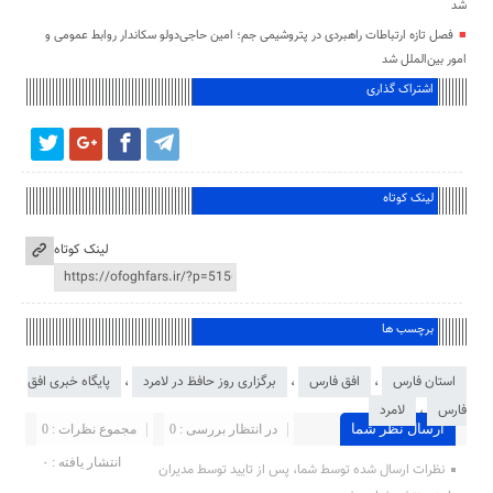
شد
فصل تازه ارتباطات راهبردی در پتروشیمی جم؛ امین حاجی‌دولو سکاندار روابط عمومی و
امور بین‌الملل شد
اشتراک گذاری
لینک کوتاه
لینک کوتاه
برچسب ها
استان فارس
،
افق فارس
،
برگزاری روز حافظ در لامرد
،
پایگاه خبری افق
فارس
،
لامرد
ارسال نظر شما
در انتظار بررسی : 0
مجموع نظرات : 0
انتشار یافته : ۰
نظرات ارسال شده توسط شما، پس از تایید توسط مدیران