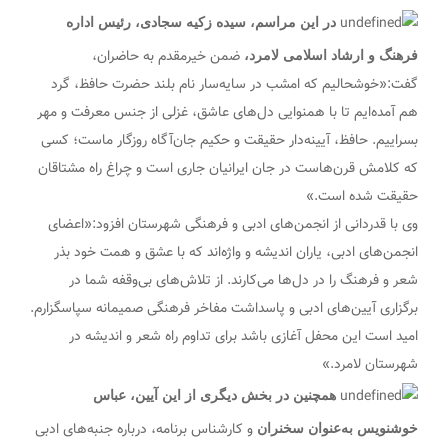
در این مراسم، سیده زکیه سجادی، رئیس اداره
ضمن خیرمقدم به حاضران،
فرهنگ و ارشاد اسلامی لامرد،
گفت:«خوشحالیم که امشب در سایه‌سار نام بلند حضرت حافظ، گرد
هم آمده‌ایم تا با همنوایی دل‌های عاشق، غزلی از جنس معرفت و مهر
بسراییم. حافظ، آیینه‌دار حقیقت و حکیم جان‌آگاه روزگار ماست؛ کسی
که کلامش قرن‌هاست در جان ایرانیان جاری است و چراغ راه مشتاقان
حقیقت شده است.»
وی با قدردانی از انجمن‌های ادبی و فرهنگی شهرستان افزود:«اعضای
انجمن‌های ادبی، یاران اندیشه و واژه‌اند که با عشق و همت خود بذر
شعر و فرهنگ را در دل‌ها می‌کارند. از تلاش‌های بی‌وقفه شما در
برگزاری آیین‌های ادبی و پاسداشت مفاخر فرهنگی صمیمانه سپاسگزارم.
امید است این محفل آغازی باشد برای تداوم راه شعر و اندیشه در
شهرستان لامرد.»
همچنین در بخش دیگری از این آیین، عباس
و کارشناس برنامه، درباره جنبه‌های ادبی
خوشنویس به‌عنوان سخنران