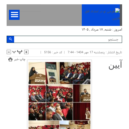
امروز : شنبه, ۱۷ مرداد , ۱۴۰۵
تاریخ انتشار : پنجشنبه 17 مهر 1404 - 7:44
کد خبر : 5156
چاپ خبر
آیین