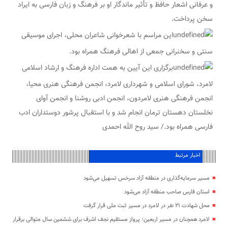
و عرفانی اشعار حافظ و تأثیر ماندگار او بر فرهنگ و زبان فارسی به ایراد
سخن پرداخت.
این مراسم با شعرخوانی شاعران محلی، اجرای موسیقی
سنتی و سخنرانی جمعی از اهالی فرهنگ همراه بود.
برگزاری این آیین به همت اداره فرهنگ و ارشاد اسلامی
لامرد، شورای اسلامی و شهرداری لامرد، انجمن فرهنگی هنری محیا،
انجمن فرهنگی هنری لامردون، انجمن ادبی روشنا و انجمن آوای
نخلستان دهستان ترمان انجام شد و با استقبال پرشور دوستداران ادب
فارسی همراه بود./ سید روح الله احمدی
اخبار مرتبط
مسیر سرمایه‌گذاری در منطقه آزاد سرخس تسهیل می‌شود
استان فارس صاحب منطقه آزاد می‌شود
محل شهادت ۲۱ نفر در لامرد در مسیر ثبت ملی قرار گرفت
لامرد همچنان در مسیر اربعین؛ پرواز مستقیم نجف اشرف برای ششمین سال متوالی برقرار