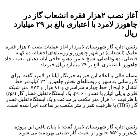
آغاز نصب ۲هزار فقره انشعاب گاز در
چاهورز لامرد با اعتباری بالغ‌ بر ٢٩ میلیارد
ریال
رئیس اداره گاز شهرستان لامرد از آغاز عملیات نصب ۲ هزار فقره
علمک (انشعاب) در شهر چاهورز و روستاهای احشام، ده کهنه،
فاضلی، دهنوفاضلی، شیخ عامر، دهنو، حاجی آباد، دهبان، نعمه، چاه
چاهورز با اعتباری بالغ‌ بر ٢٩ میلیارد ریال خبر داد.
مسلم فالی با اعلام این خبر به خبرنگار ایلنا در لامرد گفت: برای
گازرسانی به شهر و روستاهای بخش چاهورز، ٢۴ کیلومتر خط
انتقال ۶ اینج از خط چهارم سراسری و ٨١ هزار و ٧٧٣ متر شبکه
فلزی و پلی اتیلن با فشار psi ۶٠، یک ایستگاه تقلیل فشار گاز (cgs)
با ظرفیت ۱۰ هزار متر مکعب بر ساعت و یک ایستگاه تقلیل فشار
گاز (TBS) با ظرفیت ۵هزار متر مکعب بر ساعت اجرا شده است.
رئیس اداره گاز شهرستان لامرد گفت: با پایان یافتن این پروژه،
یک‌هزار و ۹۵۲ خانوار از نعمت گاز طبیعی بهره‌مند می شوند.