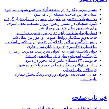
مسیر سرمایه‌گذاری در منطقه آزاد سرخس تسهیل می‌شود
استان فارس صاحب منطقه آزاد می‌شود
محل شهادت ۲۱ نفر در لامرد در مسیر ثبت ملی قرار گرفت
لامرد همچنان در مسیر اربعین؛ پرواز مستقیم نجف اشرف
برای ششمین سال متوالی برقرار شد
فصل تازه ارتباطات راهبردی در پتروشیمی جم؛ امین
حاجی‌دولو سکاندار روابط عمومی و امور بین‌الملل شد
رئیس دادگستری لامرد اعلام کرد:تلاش برای تکمیل اسکلت
ساختمان دادگستری لامرد تا پایان سال جاری
جوان شایسته مُهری به عنوان سرپرست مدیریت راهداری
اداره کل راه و شهرسازی لارستان معرفی شد
خاموشی ۲۴ دستگاه ماینر فاقد مجوز در لامرد
دیدار مسئولان دستگاه قضا در لامرد با خانواده شهید
جاویدالاثر علی اجرایی
اهدای اعضای بدن نوجوان وراوی، زندگی‌بخش بیماران
نیازمند شد
خبر تاپ صفحه
استان فارس صاحب منطقه آزاد می‌شود